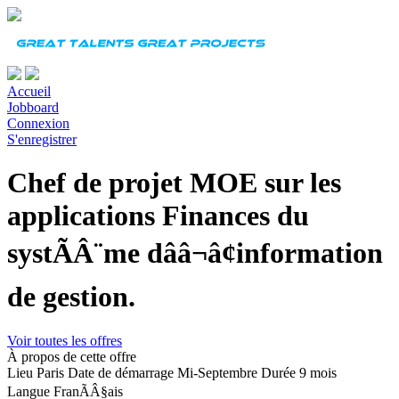
Accueil
Jobboard
Connexion
S'enregistrer
Chef de projet MOE sur les
applications Finances du
systÃÂ¨me dââ¬â¢information
de gestion.
Voir toutes les offres
À propos de cette offre
Lieu
Paris
Date de démarrage
Mi-Septembre
Durée
9 mois
Langue
FranÃÂ§ais