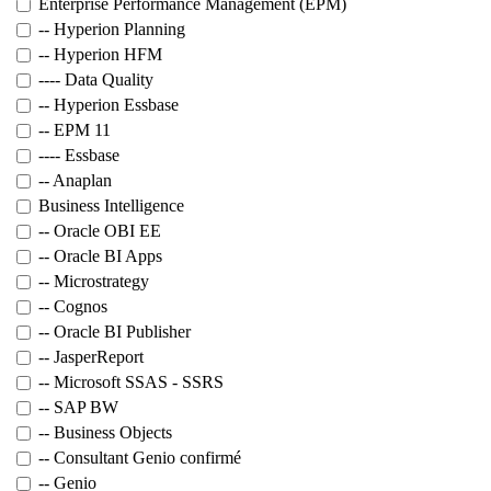
Enterprise Performance Management (EPM)
-- Hyperion Planning
-- Hyperion HFM
---- Data Quality
-- Hyperion Essbase
-- EPM 11
---- Essbase
-- Anaplan
Business Intelligence
-- Oracle OBI EE
-- Oracle BI Apps
-- Microstrategy
-- Cognos
-- Oracle BI Publisher
-- JasperReport
-- Microsoft SSAS - SSRS
-- SAP BW
-- Business Objects
-- Consultant Genio confirmé
-- Genio