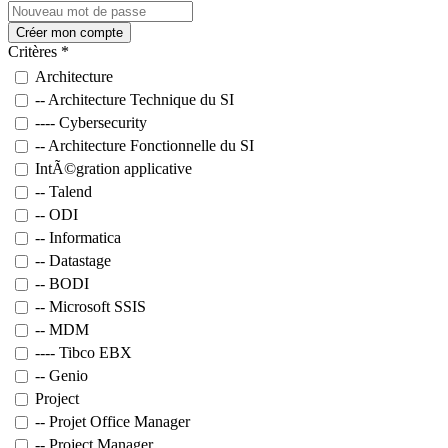
Créer mon compte
Critères
*
Architecture
-- Architecture Technique du SI
---- Cybersecurity
-- Architecture Fonctionnelle du SI
IntÃ©gration applicative
-- Talend
-- ODI
-- Informatica
-- Datastage
-- BODI
-- Microsoft SSIS
-- MDM
---- Tibco EBX
-- Genio
Project
-- Projet Office Manager
-- Project Manager