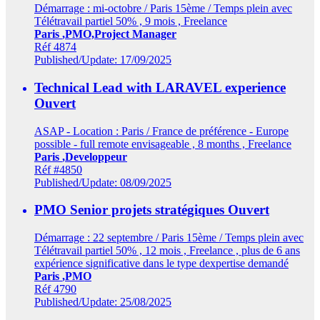
Démarrage : mi-octobre / Paris 15ème / Temps plein avec
Télétravail partiel 50% , 9 mois , Freelance
Paris
,PMO,Project Manager
Réf 4874
Published/Update: 17/09/2025
Technical Lead with LARAVEL experience
Ouvert
ASAP - Location : Paris / France de préférence - Europe
possible - full remote envisageable , 8 months , Freelance
Paris
,Developpeur
Réf #4850
Published/Update: 08/09/2025
PMO Senior projets stratégiques
Ouvert
Démarrage : 22 septembre / Paris 15ème / Temps plein avec
Télétravail partiel 50% , 12 mois , Freelance , plus de 6 ans
expérience significative dans le type dexpertise demandé
Paris
,PMO
Réf 4790
Published/Update: 25/08/2025