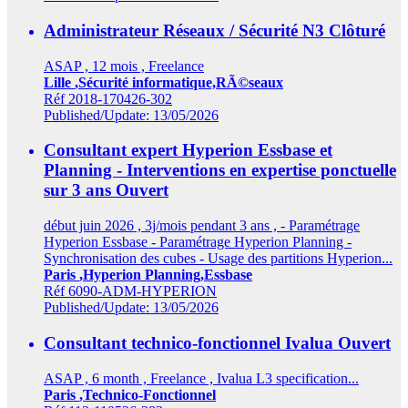
Administrateur Réseaux / Sécurité N3
Clôturé
ASAP , 12 mois , Freelance
Lille
,Sécurité informatique,RÃ©seaux
Réf 2018-170426-302
Published/Update: 13/05/2026
Consultant expert Hyperion Essbase et
Planning - Interventions en expertise ponctuelle
sur 3 ans
Ouvert
début juin 2026 , 3j/mois pendant 3 ans , - Paramétrage
Hyperion Essbase - Paramétrage Hyperion Planning -
Synchronisation des cubes - Usage des partitions Hyperion...
Paris
,Hyperion Planning,Essbase
Réf 6090-ADM-HYPERION
Published/Update: 13/05/2026
Consultant technico-fonctionnel Ivalua
Ouvert
ASAP , 6 month , Freelance , Ivalua L3 specification...
Paris
,Technico-Fonctionnel