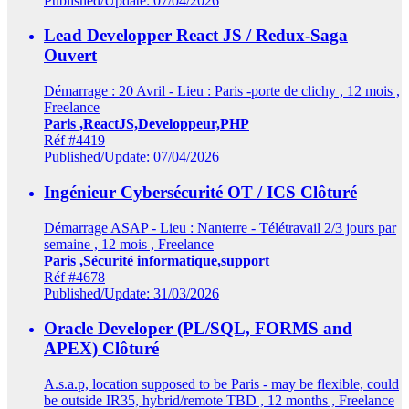
Published/Update: 07/04/2026
Lead Developper React JS / Redux-Saga
Ouvert
Démarrage : 20 Avril - Lieu : Paris -porte de clichy , 12 mois ,
Freelance
Paris
,ReactJS,Developpeur,PHP
Réf #4419
Published/Update: 07/04/2026
Ingénieur Cybersécurité OT / ICS
Clôturé
Démarrage ASAP - Lieu : Nanterre - Télétravail 2/3 jours par
semaine , 12 mois , Freelance
Paris
,Sécurité informatique,support
Réf #4678
Published/Update: 31/03/2026
Oracle Developer (PL/SQL, FORMS and
APEX)
Clôturé
A.s.a.p, location supposed to be Paris - may be flexible, could
be outside IR35, hybrid/remote TBD , 12 months , Freelance