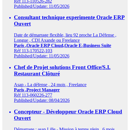
Réf 113-110526-282
Published/Update: 11/05/2026
Consultant technique experimente Oracle ERP
Ouvert
Date de démarrage flexible, lieu 92 proche La Défense ,
Longue , CDI Axande ou Freelance
Paris
,Oracle ERP Cloud,Oracle E-Business Suite
Réf 113-170522-103
Published/Update: 11/05/2026
Chef de Projet solutions Front Office/S.I.
Restaurant
Clôturé
Asap - La défense , 24 mois , Freelance
Paris
,Project Manager
Réf 113-060226-277
Published/Update: 08/04/2026
Concepteur - Développeur Oracle ERP Cloud
Ouvert
Démarrage : asap Lille - Mission à temps plein , 6 mois