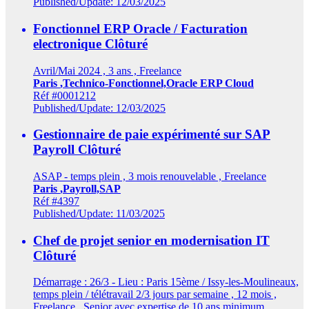
Published/Update: 12/03/2025
Fonctionnel ERP Oracle / Facturation
electronique
Clôturé
Avril/Mai 2024 , 3 ans , Freelance
Paris
,Technico-Fonctionnel,Oracle ERP Cloud
Réf #0001212
Published/Update: 12/03/2025
Gestionnaire de paie expérimenté sur SAP
Payroll
Clôturé
ASAP - temps plein , 3 mois renouvelable , Freelance
Paris
,Payroll,SAP
Réf #4397
Published/Update: 11/03/2025
Chef de projet senior en modernisation IT
Clôturé
Démarrage : 26/3 - Lieu : Paris 15ème / Issy-les-Moulineaux,
temps plein / télétravail 2/3 jours par semaine , 12 mois ,
Freelance , Senior avec expertise de 10 ans minimum