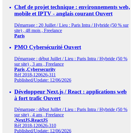
Chef de projet technique : environnements web,
mobile et IPTV - anglais courant
Ouvert
Démarrage : 20 Juillet / Lieu : Paris Intra / Hybride (50 % sur
site) , 48 mois , Freelance
Paris
PMO Cybersécurité
Ouvert
Démarrage : début Juillet / Lieu : Paris Intra / Hybride (50 %
sur site) , 3 ans , Freelance
Paris
,Cybersecurity
Réf 2018-120626-311
Published/Update: 12/06/2026
Développeur Next.js / React : applications web
à fort trafic
Ouvert
Démarrage : début Juillet / Lieu : Paris Intra / Hybride (50 %
sur site) , 4 ans , Freelance
,NextJS,ReactJS
Réf 2018-120626-310
Published/Update: 12/06/2026