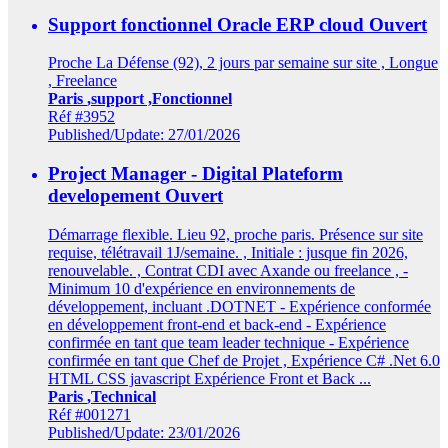
Support fonctionnel Oracle ERP cloud
Ouvert
Proche La Défense (92), 2 jours par semaine sur site , Longue
, Freelance
Paris
,support ,Fonctionnel
Réf #3952
Published/Update: 27/01/2026
Project Manager - Digital Plateform
developement
Ouvert
Démarrage flexible. Lieu 92, proche paris. Présence sur site
requise, télétravail 1J/semaine. , Initiale : jusque fin 2026,
renouvelable. , Contrat CDI avec Axande ou freelance , -
Minimum 10 d'expérience en environnements de
développement, incluant .DOTNET - Expérience conformée
en développement front-end et back-end - Expérience
confirmée en tant que team leader technique - Expérience
confirmée en tant que Chef de Projet , Expérience C# .Net 6.0
HTML CSS javascript Expérience Front et Back ...
Paris
,Technical
Réf #001271
Published/Update: 23/01/2026