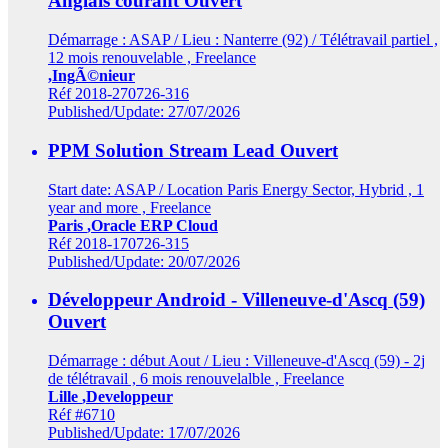
Anglais courant
Ouvert
Démarrage : ASAP / Lieu : Nanterre (92) / Télétravail partiel ,
12 mois renouvelable , Freelance
,IngÃ©nieur
Réf 2018-270726-316
Published/Update: 27/07/2026
PPM Solution Stream Lead
Ouvert
Start date: ASAP / Location Paris Energy Sector, Hybrid , 1
year and more , Freelance
Paris
,Oracle ERP Cloud
Réf 2018-170726-315
Published/Update: 20/07/2026
Développeur Android - Villeneuve-d'Ascq (59)
Ouvert
Démarrage : début Aout / Lieu : Villeneuve-d'Ascq (59) - 2j
de télétravail , 6 mois renouvelalble , Freelance
Lille
,Developpeur
Réf #6710
Published/Update: 17/07/2026