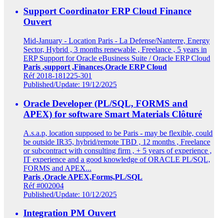
Support Coordinator ERP Cloud Finance
Ouvert
Mid-January - Location Paris - La Defense/Nanterre, Energy
Sector, Hybrid , 3 months renewable , Freelance , 5 years in
ERP Support for Oracle eBusiness Suite / Oracle ERP Cloud
Paris
,support ,Finances,Oracle ERP Cloud
Réf 2018-181225-301
Published/Update: 19/12/2025
Oracle Developer (PL/SQL, FORMS and
APEX) for software Smart Materials
Clôturé
A.s.a.p, location supposed to be Paris - may be flexible, could
be outside IR35, hybrid/remote TBD , 12 months , Freelance
or subcontract with consulting firm , + 5 years of experience ,
IT experience and a good knowledge of ORACLE PL/SQL,
FORMS and APEX...
Paris
,Oracle APEX,Forms,PL/SQL
Réf #002004
Published/Update: 10/12/2025
Integration PM
Ouvert