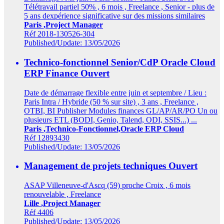
Télétravail partiel 50% , 6 mois , Freelance , Senior - plus de
5 ans dexpérience significative sur des missions similaires
Paris
,Project Manager
Réf 2018-130526-304
Published/Update: 13/05/2026
Technico-fonctionnel Senior/CdP Oracle Cloud
ERP Finance
Ouvert
Date de démarrage flexible entre juin et septembre / Lieu :
Paris Intra / Hybride (50 % sur site) , 3 ans , Freelance ,
OTBI, BI Publisher Modules finances GL/AP/AR/PO Un ou
plusieurs ETL (BODI, Genio, Talend, ODI, SSIS...) ...
Paris
,Technico-Fonctionnel,Oracle ERP Cloud
Réf 12893430
Published/Update: 13/05/2026
Management de projets techniques
Ouvert
ASAP Villeneuve-d'Ascq (59) proche Croix , 6 mois
renouvelable , Freelance
Lille
,Project Manager
Réf 4406
Published/Update: 13/05/2026