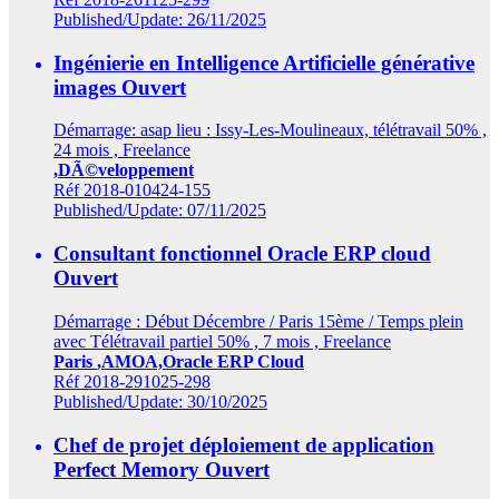
Published/Update: 26/11/2025
Ingénierie en Intelligence Artificielle générative
images
Ouvert
Démarrage: asap lieu : Issy-Les-Moulineaux, télétravail 50% ,
24 mois , Freelance
,DÃ©veloppement
Réf 2018-010424-155
Published/Update: 07/11/2025
Consultant fonctionnel Oracle ERP cloud
Ouvert
Démarrage : Début Décembre / Paris 15ème / Temps plein
avec Télétravail partiel 50% , 7 mois , Freelance
Paris
,AMOA,Oracle ERP Cloud
Réf 2018-291025-298
Published/Update: 30/10/2025
Chef de projet déploiement de application
Perfect Memory
Ouvert