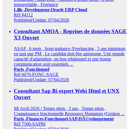
renouvelable , Freelance
Lille
,Developpeur,Oracle ERP Cloud
Réf #4112
Published/Update: 07/04/2026
Consultant AMOA - Reprises de données SAGE
X3
Ouvert
ASAP , 6 mois , Sous-traitance /Freelancing , 5 ans minimum
en tant que PM , Le candidat doit être autonome. Une grande
capacité d'adaptation, un bon relationnel et une bonne
communication sont essentiels ...
Paris
,Fonctionnel
Réf 6070-FONC-SAGE
Published/Update: 07/04/2026
Consultant Sap Bi expert Webi Html et UNX
Ouvert
Mi Avril 2026 / Temps plein , 3 ans , Temps plein ,
Connaissance fonctionnelle Ressource Humaines (Gestion ...
Paris
,Finances,Fonctionnel,SAP,DÃ©veloppement
Réf 7500-SAPBI