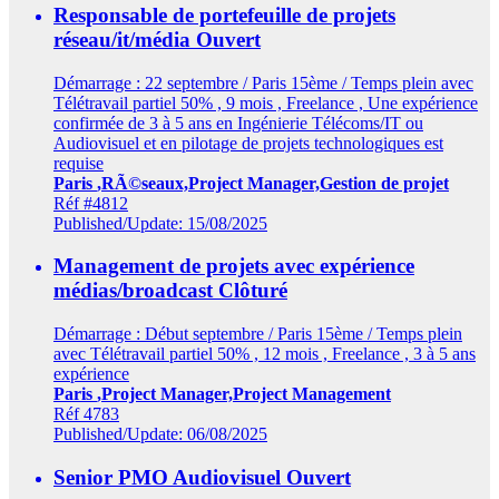
Responsable de portefeuille de projets
réseau/it/média
Ouvert
Démarrage : 22 septembre / Paris 15ème / Temps plein avec
Télétravail partiel 50% , 9 mois , Freelance , Une expérience
confirmée de 3 à 5 ans en Ingénierie Télécoms/IT ou
Audiovisuel et en pilotage de projets technologiques est
requise
Paris
,RÃ©seaux,Project Manager,Gestion de projet
Réf #4812
Published/Update: 15/08/2025
Management de projets avec expérience
médias/broadcast
Clôturé
Démarrage : Début septembre / Paris 15ème / Temps plein
avec Télétravail partiel 50% , 12 mois , Freelance , 3 à 5 ans
expérience
Paris
,Project Manager,Project Management
Réf 4783
Published/Update: 06/08/2025
Senior PMO Audiovisuel
Ouvert