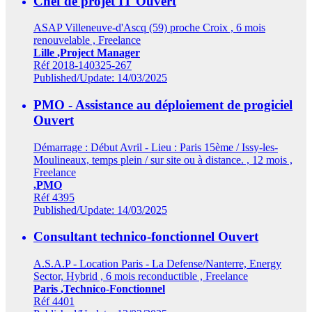
Chef de projet IT
Ouvert
ASAP Villeneuve-d'Ascq (59) proche Croix , 6 mois
renouvelable , Freelance
Lille
,Project Manager
Réf 2018-140325-267
Published/Update: 14/03/2025
PMO - Assistance au déploiement de progiciel
Ouvert
Démarrage : Début Avril - Lieu : Paris 15ème / Issy-les-
Moulineaux, temps plein / sur site ou à distance. , 12 mois ,
Freelance
,PMO
Réf 4395
Published/Update: 14/03/2025
Consultant technico-fonctionnel
Ouvert
A.S.A.P - Location Paris - La Defense/Nanterre, Energy
Sector, Hybrid , 6 mois reconductible , Freelance
Paris
,Technico-Fonctionnel
Réf 4401