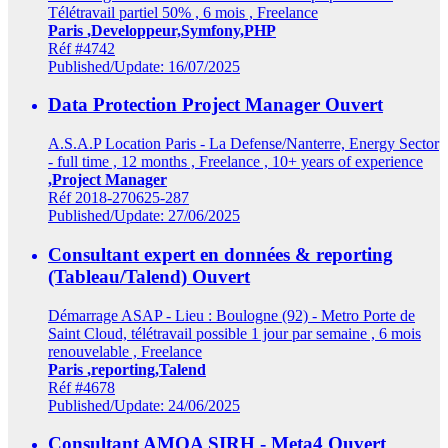
Télétravail partiel 50% , 6 mois , Freelance
Paris
,Developpeur,Symfony,PHP
Réf #4742
Published/Update: 16/07/2025
Data Protection Project Manager
Ouvert
A.S.A.P Location Paris - La Defense/Nanterre, Energy Sector
- full time , 12 months , Freelance , 10+ years of experience
,Project Manager
Réf 2018-270625-287
Published/Update: 27/06/2025
Consultant expert en données & reporting
(Tableau/Talend)
Ouvert
Démarrage ASAP - Lieu : Boulogne (92) - Metro Porte de
Saint Cloud, télétravail possible 1 jour par semaine , 6 mois
renouvelable , Freelance
Paris
,reporting,Talend
Réf #4678
Published/Update: 24/06/2025
Consultant AMOA SIRH - Meta4
Ouvert