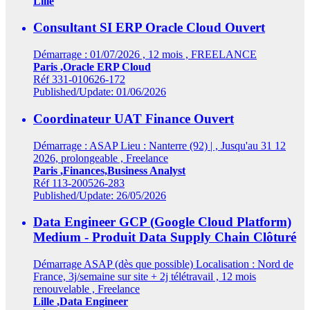
Lille
Consultant SI ERP Oracle Cloud
Ouvert
Démarrage : 01/07/2026 , 12 mois , FREELANCE
Paris
,Oracle ERP Cloud
Réf 331-010626-172
Published/Update: 01/06/2026
Coordinateur UAT Finance
Ouvert
Démarrage : ASAP Lieu : Nanterre (92) | , Jusqu'au 31 12
2026, prolongeable , Freelance
Paris
,Finances,Business Analyst
Réf 113-200526-283
Published/Update: 26/05/2026
Data Engineer GCP (Google Cloud Platform)
Medium - Produit Data Supply Chain
Clôturé
Démarrage ASAP (dès que possible) Localisation : Nord de
France, 3j/semaine sur site + 2j télétravail , 12 mois
renouvelable , Freelance
Lille
,Data Engineer