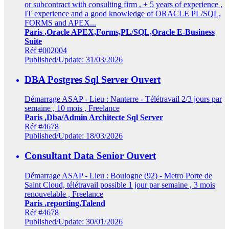
or subcontract with consulting firm , + 5 years of experience ,
IT experience and a good knowledge of ORACLE PL/SQL,
FORMS and APEX...
Paris
,Oracle APEX,Forms,PL/SQL,Oracle E-Business
Suite
Réf #002004
Published/Update: 31/03/2026
DBA Postgres Sql Server
Ouvert
Démarrage ASAP - Lieu : Nanterre - Télétravail 2/3 jours par
semaine , 10 mois , Freelance
Paris
,Dba/Admin Architecte Sql Server
Réf #4678
Published/Update: 18/03/2026
Consultant Data Senior
Ouvert
Démarrage ASAP - Lieu : Boulogne (92) - Metro Porte de
Saint Cloud, télétravail possible 1 jour par semaine , 3 mois
renouvelable , Freelance
Paris
,reporting,Talend
Réf #4678
Published/Update: 30/01/2026