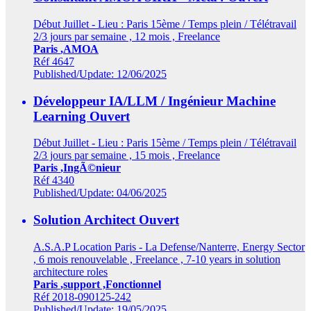
Début Juillet - Lieu : Paris 15ème / Temps plein / Télétravail
2/3 jours par semaine , 12 mois , Freelance
Paris
,AMOA
Réf 4647
Published/Update: 12/06/2025
Développeur IA/LLM / Ingénieur Machine
Learning
Ouvert
Début Juillet - Lieu : Paris 15ème / Temps plein / Télétravail
2/3 jours par semaine , 15 mois , Freelance
Paris
,IngÃ©nieur
Réf 4340
Published/Update: 04/06/2025
Solution Architect
Ouvert
A.S.A.P Location Paris - La Defense/Nanterre, Energy Sector
, 6 mois renouvelable , Freelance , 7-10 years in solution
architecture roles
Paris
,support ,Fonctionnel
Réf 2018-090125-242
Published/Update: 19/05/2025