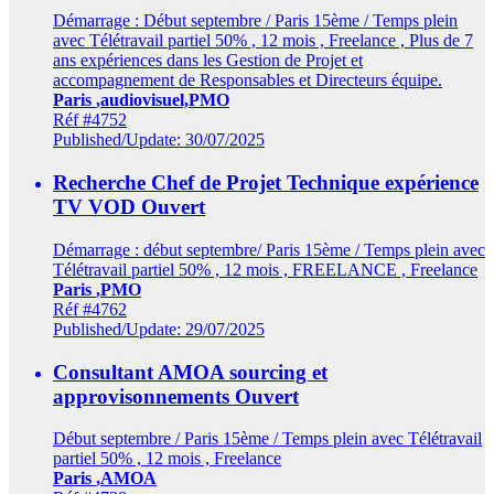
Démarrage : Début septembre / Paris 15ème / Temps plein
avec Télétravail partiel 50% , 12 mois , Freelance , Plus de 7
ans expériences dans les Gestion de Projet et
accompagnement de Responsables et Directeurs équipe.
Paris
,audiovisuel,PMO
Réf #4752
Published/Update: 30/07/2025
Recherche Chef de Projet Technique expérience
TV VOD
Ouvert
Démarrage : début septembre/ Paris 15ème / Temps plein avec
Télétravail partiel 50% , 12 mois , FREELANCE , Freelance
Paris
,PMO
Réf #4762
Published/Update: 29/07/2025
Consultant AMOA sourcing et
approvisonnements
Ouvert
Début septembre / Paris 15ème / Temps plein avec Télétravail
partiel 50% , 12 mois , Freelance
Paris
,AMOA