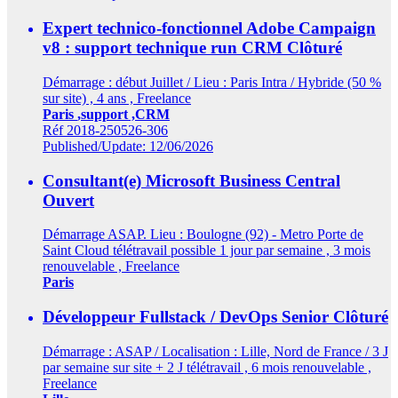
Expert technico-fonctionnel Adobe Campaign
v8 : support technique run CRM
Clôturé
Démarrage : début Juillet / Lieu : Paris Intra / Hybride (50 %
sur site) , 4 ans , Freelance
Paris
,support ,CRM
Réf 2018-250526-306
Published/Update: 12/06/2026
Consultant(e) Microsoft Business Central
Ouvert
Démarrage ASAP. Lieu : Boulogne (92) - Metro Porte de
Saint Cloud télétravail possible 1 jour par semaine , 3 mois
renouvelable , Freelance
Paris
Développeur Fullstack / DevOps Senior
Clôturé
Démarrage : ASAP / Localisation : Lille, Nord de France / 3 J
par semaine sur site + 2 J télétravail , 6 mois renouvelable ,
Freelance