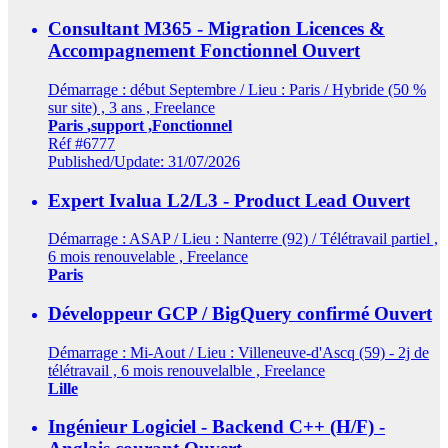
Consultant M365 - Migration Licences &
Accompagnement Fonctionnel
Ouvert
Démarrage : début Septembre / Lieu : Paris / Hybride (50 %
sur site) , 3 ans , Freelance
Paris
,support ,Fonctionnel
Réf #6777
Published/Update: 31/07/2026
Expert Ivalua L2/L3 - Product Lead
Ouvert
Démarrage : ASAP / Lieu : Nanterre (92) / Télétravail partiel ,
6 mois renouvelable , Freelance
Paris
Développeur GCP / BigQuery confirmé
Ouvert
Démarrage : Mi-Aout / Lieu : Villeneuve-d'Ascq (59) - 2j de
télétravail , 6 mois renouvelalble , Freelance
Lille
Ingénieur Logiciel - Backend C++ (H/F) -