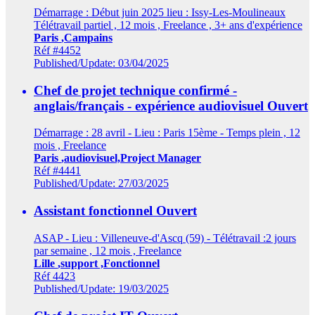
Démarrage : Début juin 2025 lieu : Issy-Les-Moulineaux
Télétravail partiel , 12 mois , Freelance , 3+ ans d'expérience
Paris
,Campains
Réf #4452
Published/Update: 03/04/2025
Chef de projet technique confirmé -
anglais/français - expérience audiovisuel
Ouvert
Démarrage : 28 avril - Lieu : Paris 15ème - Temps plein , 12
mois , Freelance
Paris
,audiovisuel,Project Manager
Réf #4441
Published/Update: 27/03/2025
Assistant fonctionnel
Ouvert
ASAP - Lieu : Villeneuve-d'Ascq (59) - Télétravail :2 jours
par semaine , 12 mois , Freelance
Lille
,support ,Fonctionnel
Réf 4423
Published/Update: 19/03/2025