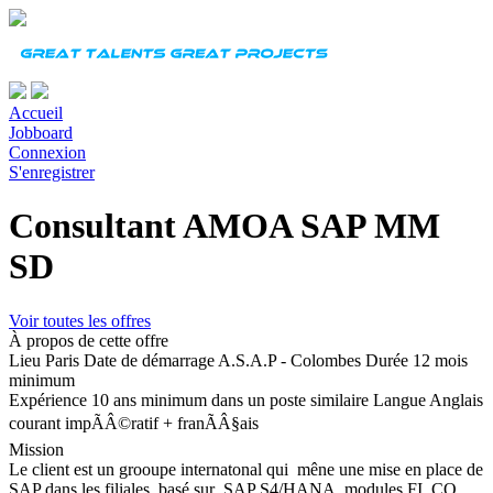
Accueil
Jobboard
Connexion
S'enregistrer
Consultant AMOA SAP MM
SD
Voir toutes les offres
À propos de cette offre
Lieu
Paris
Date de démarrage
A.S.A.P - Colombes
Durée
12 mois
minimum
Expérience
10 ans minimum dans un poste similaire
Langue
Anglais
courant impÃÂ©ratif + franÃÂ§ais
Mission
Le client est un grooupe internatonal qui mêne une mise en place de
SAP dans les filiales, basé sur SAP S4/HANA modules FI, CO,