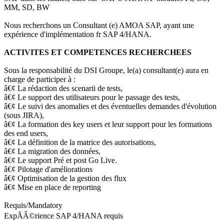
MM, SD, BW
Nous recherchons un Consultant (e) AMOA SAP, ayant une
expérience d'implémentation fr SAP 4/HANA.
ACTIVITES ET COMPETENCES RECHERCHEES
Sous la responsabilité du DSI Groupe, le(a) consultant(e) aura en
charge de participer à :
â€¢ La rédaction des scenarii de tests,
â€¢ Le support des utilisateurs pour le passage des tests,
â€¢ Le suivi des anomalies et des éventuelles demandes d'évolution
(sous JIRA),
â€¢ La formation des key users et leur support pour les formations
des end users,
â€¢ La définition de la matrice des autorisations,
â€¢ La migration des données,
â€¢ Le support Pré et post Go Live.
â€¢ Pilotage d'améliorations
â€¢ Optimisation de la gestion des flux
â€¢ Mise en place de reporting
Requis/Mandatory
ExpÃÂ©rience SAP 4/HANA requis