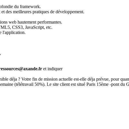
rofondie du framework.
 et des meilleures pratiques de développement.
ations web hautement performantes.
TML5, CSS3, JavaScript, etc.
 l'application.
,
ressources@axande.fr
et indiquer
ible déja ? Votre fin de mission actuelle est-elle déja prévue, pour quan
emaine (télétravail 50%). Le site client est situé
Paris 15ème -pont du G