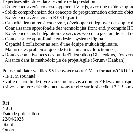
Expertises attendues dans le cadre de la prestation :
- Expérience avérée en développement Vue.js, avec une maîtrise app
- Solide compréhension des concepts de programmation orientée objet
- Expérience avérée en api REST (json)
- Capacité démontrée à concevoir, développer et déployer des applic
- Connaissance approfondie des technologies front-end, y compris H
- Expérience dans l'intégration de services web et la gestion de l'état de
- Connaissance approfondie en design system / Figma.
- Capacité à collaborer au sein d'une équipe multidisciplinaire.
- Maitrise des problématiques de tests unitaires / fonctionnels,
- Bonnes connaissances des outils d'intégration (Git, Jenkins, Docker)
- Aisance dans la méthodologie de projet Agile (Scrum / Kanban).
Pour candidater veuillez SVP envoyer votre CV au format WORD à
• le TJM souhaité
• votre disponibilité (avez vous un préavis à donner ? Etes-vous dispon
• si vous pouvez effectivement vous rendre sur le site client 2 à 3 par s
Réf
4503
Date de publication
22/04/2025
Statut
Ouvert