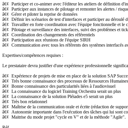
â€¢
Participer et co-animer avec l'éditeur les ateliers de définition d'
â€¢
Participer aux instances de pilotage et remonter les alertes / risq
â€¢
Gérer et piloter la reprise de données
â€¢
Définir les scénarios de test d'interfaces et participer au déroulé d
â€¢
Travailler en forte coordination avec l'équipe fonctionnelle et le 
â€¢
Pilotage et surveillance des interfaces, suivi des problèmes et tick
â€¢
Coordination des changements des référentiels
â€¢
Participation aux réunions de l'équipe SIRH
â€¢
Communication avec tous les référents des systèmes interfacés a
Expertises/compétences requises :
Le prestataire devra justifier d'une expérience professionnelle signif
â€¢
Expérience de projets de mise en place de la solution SAP Succe
â€¢
Très bonne connaissance des processus de Ressources Humaine
â€¢
Bonne connaissance des particularités liées à l'audiovisuel
â€¢
La connaissance du logiciel Training Orchestra serait un plus
â€¢
La connaissance de la solution Pléiades e5 serait un plus
â€¢
Très bon relationnel
â€¢
Maîtrise de la communication orale et écrite (rédaction de suppor
â€¢
Autonomie importante dans l'exécution des tâches qui lui sont co
â€¢
Maitrise du mode projet "cycle en V" et de la méthode "Agile".
Réf