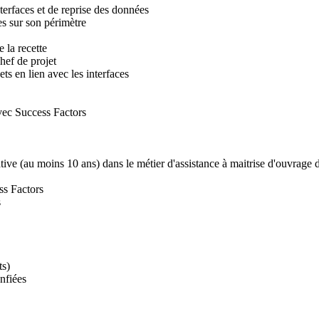
interfaces et de reprise des données
ues sur son périmètre
e la recette
chef de projet
ets en lien avec les interfaces
vec Success Factors
icative (au moins 10 ans) dans le métier d'assistance à maitrise d'ouvra
ss Factors
s
ts)
nfiées