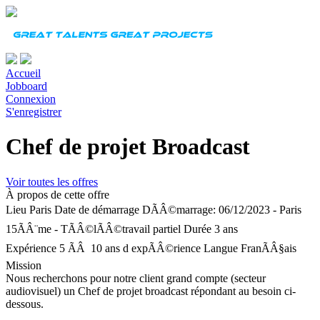
Accueil
Jobboard
Connexion
S'enregistrer
Chef de projet Broadcast
Voir toutes les offres
À propos de cette offre
Lieu
Paris
Date de démarrage
DÃÂ©marrage: 06/12/2023 - Paris
15ÃÂ¨me - TÃÂ©lÃÂ©travail partiel
Durée
3 ans
Expérience
5 ÃÂ 10 ans d expÃÂ©rience
Langue
FranÃÂ§ais
Mission
Nous recherchons pour notre client grand compte (secteur
audiovisuel) un Chef de projet broadcast répondant au besoin ci-
dessous.