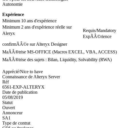
Autonomie
Expérience
Minimum 10 ans d'expérience
Minimum 2 ans d'expérience réelle sur
Requis/Mandatory
Aleryx
ExpÃÂ©rience
confirmÃÂ©e sur Alteryx Designer
MaÃÂ®trise MS-OFFICE (Macros EXCEL, VBA, ACCESS)
MaÃÂ®trise des sujets : Bilan, Liquidity, Solvability (RWA)
Apprécié/Nice to have
Connaissance de Alteryx Server
Réf
6561-EXP-ALTERYX
Date de publication
05/08/2019
Statut
Ouvert
Annonceur
SA1
Type de contrat