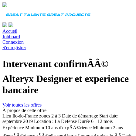
Accueil
Jobboard
Connexion
S'enregistrer
Intervenant confirmÃÂ©
Alteryx Designer et experience
bancaire
Voir toutes les offres
À propos de cette offre
Lieu
Ile-de-France zones 2 à 3
Date de démarrage
Start date:
septembre 2019 Location : La Defense
Durée
6 - 12 mois
Expérience
Minimum 10 ans d'expÃÂ©rience Minimum 2 ans
d'expÃÂ©rience rÃÂ©elle sur Aleryx
Langue
Anglais lu ÃÂ©crit