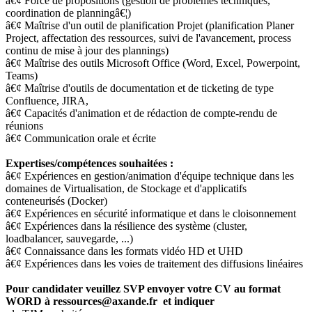
â€¢ Force de propositions (gestion de problèmes techniques,
coordination de planningâ€¦)
â€¢ Maîtrise d'un outil de planification Projet (planification Planer
Project, affectation des ressources, suivi de l'avancement, process
continu de mise à jour des plannings)
â€¢ Maîtrise des outils Microsoft Office (Word, Excel, Powerpoint,
Teams)
â€¢ Maîtrise d'outils de documentation et de ticketing de type
Confluence, JIRA,
â€¢ Capacités d'animation et de rédaction de compte-rendu de
réunions
â€¢ Communication orale et écrite
Expertises/compétences souhaitées :
â€¢ Expériences en gestion/animation d'équipe technique dans les
domaines de Virtualisation, de Stockage et d'applicatifs
conteneurisés (Docker)
â€¢ Expériences en sécurité informatique et dans le cloisonnement
â€¢ Expériences dans la résilience des système (cluster,
loadbalancer, sauvegarde, ...)
â€¢ Connaissance dans les formats vidéo HD et UHD
â€¢ Expériences dans les voies de traitement des diffusions linéaires
Pour candidater veuillez SVP envoyer votre CV au format
WORD à ressources@axande.fr et indiquer