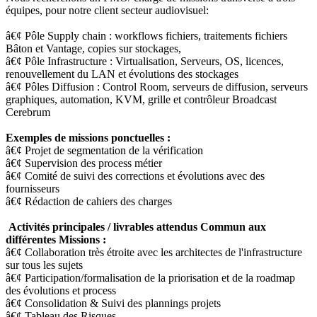
équipes, pour notre client secteur audiovisuel:
â€¢ Pôle Supply chain : workflows fichiers, traitements fichiers
Bâton et Vantage, copies sur stockages,
â€¢ Pôle Infrastructure : Virtualisation, Serveurs, OS, licences,
renouvellement du LAN et évolutions des stockages
â€¢ Pôles Diffusion : Control Room, serveurs de diffusion, serveurs
graphiques, automation, KVM, grille et contrôleur Broadcast
Cerebrum
Exemples de missions ponctuelles :
â€¢ Projet de segmentation de la vérification
â€¢ Supervision des process métier
â€¢ Comité de suivi des corrections et évolutions avec des
fournisseurs
â€¢ Rédaction de cahiers des charges
Activités principales / livrables attendus Commun aux
différentes Missions :
â€¢ Collaboration très étroite avec les architectes de l'infrastructure
sur tous les sujets
â€¢ Participation/formalisation de la priorisation et de la roadmap
des évolutions et process
â€¢ Consolidation & Suivi des plannings projets
â€¢ Tableau des Risques