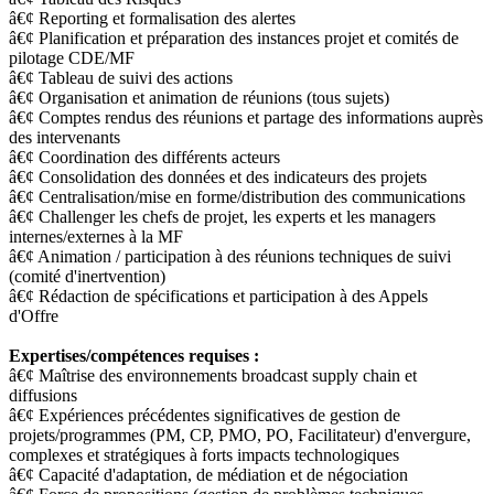
â€¢ Reporting et formalisation des alertes
â€¢ Planification et préparation des instances projet et comités de
pilotage CDE/MF
â€¢ Tableau de suivi des actions
â€¢ Organisation et animation de réunions (tous sujets)
â€¢ Comptes rendus des réunions et partage des informations auprès
des intervenants
â€¢ Coordination des différents acteurs
â€¢ Consolidation des données et des indicateurs des projets
â€¢ Centralisation/mise en forme/distribution des communications
â€¢ Challenger les chefs de projet, les experts et les managers
internes/externes à la MF
â€¢ Animation / participation à des réunions techniques de suivi
(comité d'inertvention)
â€¢ Rédaction de spécifications et participation à des Appels
d'Offre
Expertises/compétences requises :
â€¢ Maîtrise des environnements broadcast supply chain et
diffusions
â€¢ Expériences précédentes significatives de gestion de
projets/programmes (PM, CP, PMO, PO, Facilitateur) d'envergure,
complexes et stratégiques à forts impacts technologiques
â€¢ Capacité d'adaptation, de médiation et de négociation