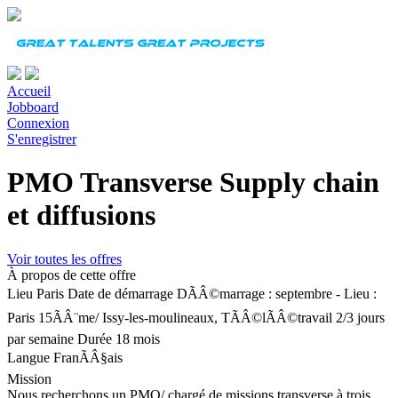
Accueil
Jobboard
Connexion
S'enregistrer
PMO Transverse Supply chain
et diffusions
Voir toutes les offres
À propos de cette offre
Lieu
Paris
Date de démarrage
DÃÂ©marrage : septembre - Lieu :
Paris 15ÃÂ¨me/ Issy-les-moulineaux, TÃÂ©lÃÂ©travail 2/3 jours
par semaine
Durée
18 mois
Langue
FranÃÂ§ais
Mission
Nous recherchons un PMO/ chargé de missions transverse à trois