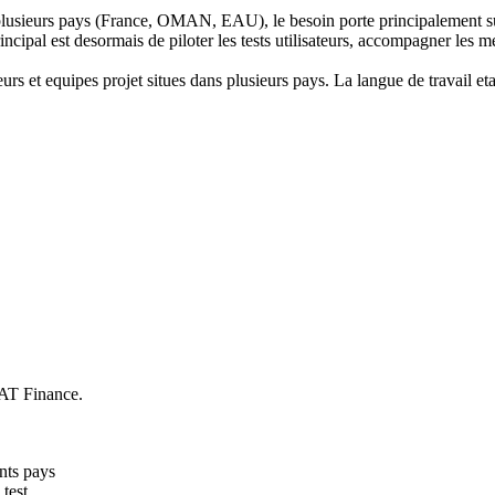
ur plusieurs pays (France, OMAN, EAU), le besoin porte principalement su
ncipal est desormais de piloter les tests utilisateurs, accompagner les me
urs et equipes projet situes dans plusieurs pays. La langue de travail eta
UAT Finance.
nts pays
 test