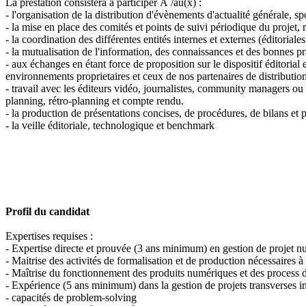
La prestation consistera à participer Ã /au(x) :
- l'organisation de la distribution d'évènements d'actualité générale, sp
- la mise en place des comités et points de suivi périodique du projet, r
- la coordination des différentes entités internes et externes (éditorial
- la mutualisation de l'information, des connaissances et des bonnes pr
- aux échanges en étant force de proposition sur le dispositif éditorial
environnements proprietaires et ceux de nos partenaires de distribution
- travail avec les éditeurs vidéo, journalistes, community managers ou g
planning, rétro-planning et compte rendu.
- la production de présentations concises, de procédures, de bilans et
- la veille éditoriale, technologique et benchmark
Profil du candidat
Expertises requises :
- Expertise directe et prouvée (3 ans minimum) en gestion de projet nu
- Maitrise des activités de formalisation et de production nécessaires à
- Maîtrise du fonctionnement des produits numériques et des process d
- Expérience (5 ans minimum) dans la gestion de projets transverses imp
- capacités de problem-solving