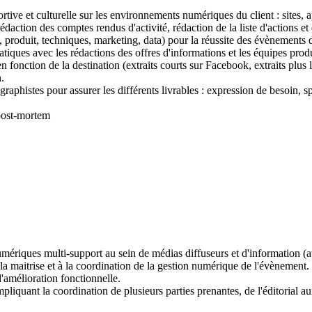
ortive et culturelle sur les environnements numériques du client : sites, 
édaction des comptes rendus d'activité, rédaction de la liste d'actions et 
es, produit, techniques, marketing, data) pour la réussite des évènements d'
atiques avec les rédactions des offres d'informations et les équipes produ
 en fonction de la destination (extraits courts sur Facebook, extraits plu
.
raphistes pour assurer les différents livrables : expression de besoin, s
 post-mortem
mériques multi-support au sein de médias diffuseurs et d'information (a
 la maitrise et à la coordination de la gestion numérique de l'évènement.
'amélioration fonctionnelle.
liquant la coordination de plusieurs parties prenantes, de l'éditorial a