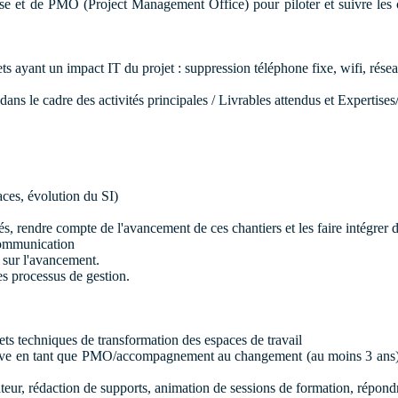
e et de PMO (Project Management Office) pour piloter et suivre les ch
.
ts ayant un impact IT du projet : suppression téléphone fixe, wifi, résea
dans le cadre des activités principales / Livrables attendus et Expertise
aces, évolution du SI)
iés, rendre compte de l'avancement de ces chantiers et les faire intégrer 
 communication
 sur l'avancement.
des processus de gestion.
jets techniques de transformation des espaces de travail
cative en tant que PMO/accompagnement au changement (au moins 3 ans), l
teur, rédaction de supports, animation de sessions de formation, répondre 