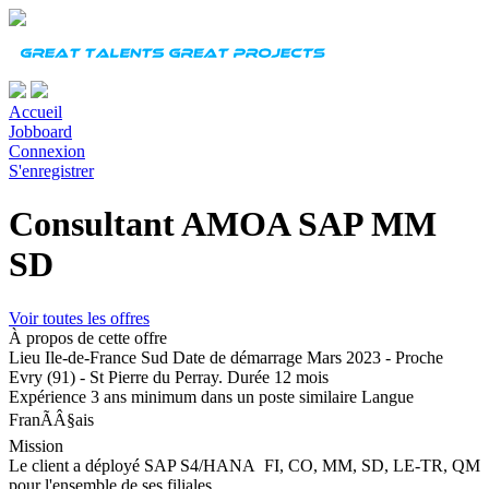
Accueil
Jobboard
Connexion
S'enregistrer
Consultant AMOA SAP MM
SD
Voir toutes les offres
À propos de cette offre
Lieu
Ile-de-France Sud
Date de démarrage
Mars 2023 - Proche
Evry (91) - St Pierre du Perray.
Durée
12 mois
Expérience
3 ans minimum dans un poste similaire
Langue
FranÃÂ§ais
Mission
Le client a déployé SAP S4/HANA FI, CO, MM, SD, LE-TR, QM
pour l'ensemble de ses filiales.