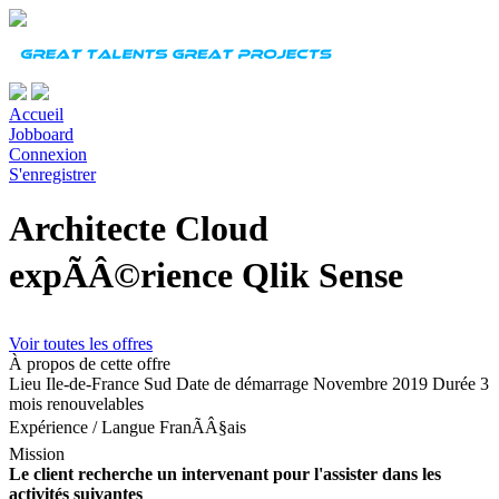
Accueil
Jobboard
Connexion
S'enregistrer
Architecte Cloud
expÃÂ©rience Qlik Sense
Voir toutes les offres
À propos de cette offre
Lieu
Ile-de-France Sud
Date de démarrage
Novembre 2019
Durée
3
mois renouvelables
Expérience
/
Langue
FranÃÂ§ais
Mission
Le client recherche un intervenant pour l'assister dans les
activités suivantes