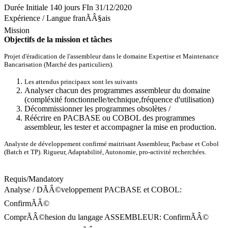
Durée
Initiale 140 jours FIn 31/12/2020
Expérience
/
Langue
franÃÂ§ais
Mission
Objectifs de la mission et tâches
Projet d'éradication de l'assembleur dans le domaine Expertise et Maintenance
Bancarisation (Marché des particuliers).
Les attendus principaux sont les suivants
Analyser chacun des programmes assembleur du domaine
(compléxité fonctionnelle/technique,fréquence d'utilisation)
Décommissionner les programmes obsolètes /
Réécrire en PACBASE ou COBOL des programmes
assembleur, les tester et accompagner la mise en production.
Analyste de développement confirmé maitrisant Assembleur, Pacbase et Cobol
(Batch et TP). Rigueur, Adaptabilité, Autonomie, pro-activité recherchées.
Requis/Mandatory
Analyse / DÃÂ©veloppement PACBASE et COBOL:
ConfirmÃÂ©
ComprÃÂ©hesion du langage ASSEMBLEUR: ConfirmÃÂ©