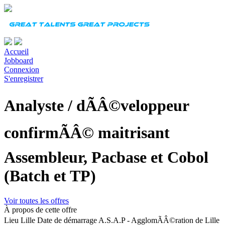
Accueil
Jobboard
Connexion
S'enregistrer
Analyste / dÃÂ©veloppeur
confirmÃÂ© maitrisant
Assembleur, Pacbase et Cobol
(Batch et TP)
Voir toutes les offres
À propos de cette offre
Lieu
Lille
Date de démarrage
A.S.A.P - AgglomÃÂ©ration de Lille