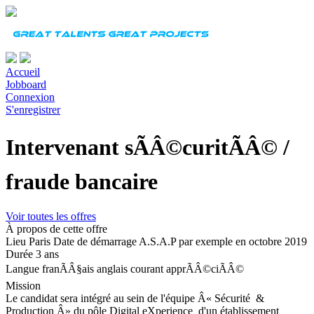
Accueil
Jobboard
Connexion
S'enregistrer
Intervenant sÃÂ©curitÃÂ© /
fraude bancaire
Voir toutes les offres
À propos de cette offre
Lieu
Paris
Date de démarrage
A.S.A.P par exemple en octobre 2019
Durée
3 ans
Langue
franÃÂ§ais anglais courant apprÃÂ©ciÃÂ©
Mission
Le candidat sera intégré au sein de l'équipe Â« Sécurité &
Production Â» du pôle Digital eXperience d'un établissement