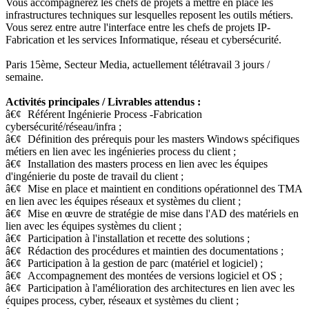
Vous accompagnerez les chefs de projets à mettre en place les
infrastructures techniques sur lesquelles reposent les outils métiers.
Vous serez entre autre l'interface entre les chefs de projets IP-
Fabrication et les services Informatique, réseau et cybersécurité.
Paris 15ème, Secteur Media, actuellement télétravail 3 jours /
semaine.
Activités principales / Livrables attendus :
â€¢
Référent Ingénierie Process -Fabrication
cybersécurité/réseau/infra ;
â€¢
Définition des prérequis pour les masters Windows spécifiques
métiers en lien avec les ingénieries process du client ;
â€¢
Installation des masters process en lien avec les équipes
d'ingénierie du poste de travail du client ;
â€¢
Mise en place et maintient en conditions opérationnel des TMA
en lien avec les équipes réseaux et systèmes du client ;
â€¢
Mise en œuvre de stratégie de mise dans l'AD des matériels en
lien avec les équipes systèmes du client ;
â€¢
Participation à l'installation et recette des solutions ;
â€¢
Rédaction des procédures et maintien des documentations ;
â€¢
Participation à la gestion de parc (matériel et logiciel) ;
â€¢
Accompagnement des montées de versions logiciel et OS ;
â€¢
Participation à l'amélioration des architectures en lien avec les
équipes process, cyber, réseaux et systèmes du client ;