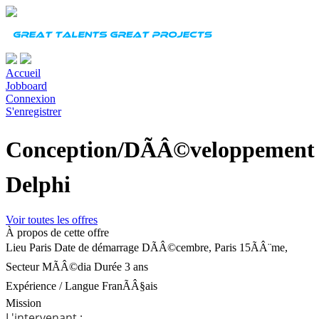
Accueil
Jobboard
Connexion
S'enregistrer
Conception/DÃÂ©veloppement
Delphi
Voir toutes les offres
À propos de cette offre
Lieu
Paris
Date de démarrage
DÃÂ©cembre, Paris 15ÃÂ¨me,
Secteur MÃÂ©dia
Durée
3 ans
Expérience
/
Langue
FranÃÂ§ais
Mission
L'intervenant ;