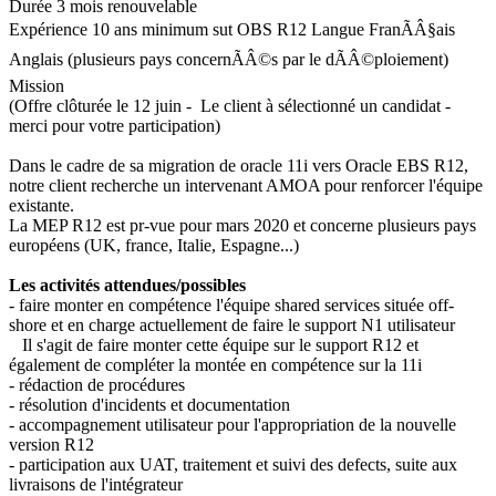
Durée
3 mois renouvelable
Expérience
10 ans minimum sut OBS R12
Langue
FranÃÂ§ais
Anglais (plusieurs pays concernÃÂ©s par le dÃÂ©ploiement)
Mission
(Offre clôturée le 12 juin - Le client à sélectionné un candidat -
merci pour votre participation)
Dans le cadre de sa migration de oracle 11i vers Oracle EBS R12,
notre client recherche un intervenant AMOA pour renforcer l'équipe
existante.
La MEP R12 est pr-vue pour mars 2020 et concerne plusieurs pays
européens (UK, france, Italie, Espagne...)
Les activités attendues/possibles
- faire monter en compétence l'équipe shared services située off-
shore et en charge actuellement de faire le support N1 utilisateur
Il s'agit de faire monter cette équipe sur le support R12 et
également de compléter la montée en compétence sur la 11i
- rédaction de procédures
- résolution d'incidents et documentation
- accompagnement utilisateur pour l'appropriation de la nouvelle
version R12
- participation aux UAT, traitement et suivi des defects, suite aux
livraisons de l'intégrateur