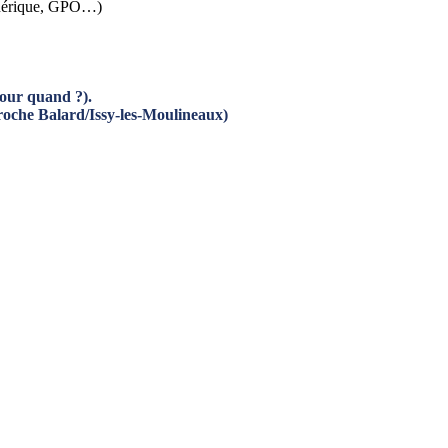
 générique, GPO…)
pour quand ?).
(proche Balard/Issy-les-Moulineaux)