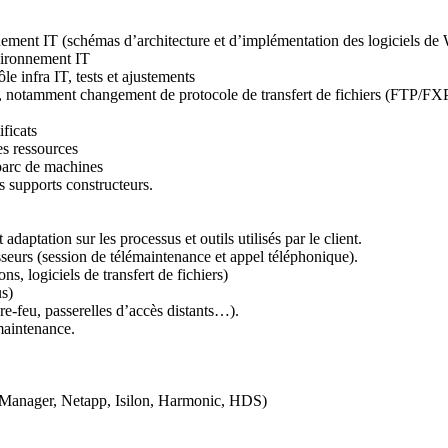
ment IT (schémas d’architecture et d’implémentation des logiciels de
nvironnement IT
le infra IT, tests et ajustements
F, notamment changement de protocole de transfert de fichiers (FTP/FXP 
ficats
es ressources
 parc de machines
s supports constructeurs.
adaptation sur les processus et outils utilisés par le client.
sseurs (session de télémaintenance et appel téléphonique).
s, logiciels de transfert de fichiers)
us)
re-feu, passerelles d’accès distants…).
maintenance.
Manager, Netapp, Isilon, Harmonic, HDS)