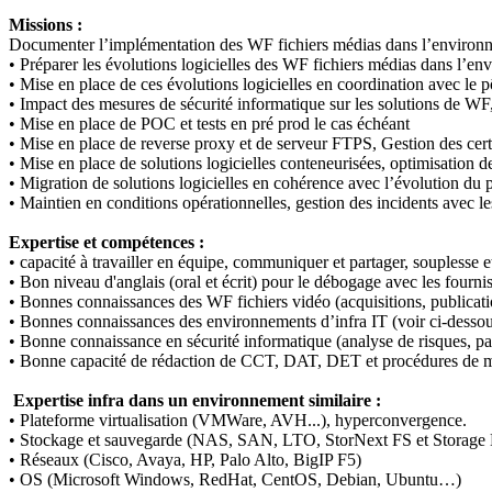
Missions :
Documenter l’implémentation des WF fichiers médias dans l’environne
• Préparer les évolutions logicielles des WF fichiers médias dans l’e
• Mise en place de ces évolutions logicielles en coordination avec le pô
• Impact des mesures de sécurité informatique sur les solutions de W
• Mise en place de POC et tests en pré prod le cas échéant
• Mise en place de reverse proxy et de serveur FTPS, Gestion des certi
• Mise en place de solutions logicielles conteneurisées, optimisation d
• Migration de solutions logicielles en cohérence avec l’évolution du
• Maintien en conditions opérationnelles, gestion des incidents avec le
Expertise et compétences :
• capacité à travailler en équipe, communiquer et partager, souplesse et 
• Bon niveau d'anglais (oral et écrit) pour le débogage avec les fourni
• Bonnes connaissances des WF fichiers vidéo (acquisitions, publication
• Bonnes connaissances des environnements d’infra IT (voir ci-desso
• Bonne connaissance en sécurité informatique (analyse de risques, pa
• Bonne capacité de rédaction de CCT, DAT, DET et procédures de 
Expertise infra dans un environnement similaire :
• Plateforme virtualisation (VMWare, AVH...), hyperconvergence.
• Stockage et sauvegarde (NAS, SAN, LTO, StorNext FS et Storage 
• Réseaux (Cisco, Avaya, HP, Palo Alto, BigIP F5)
• OS (Microsoft Windows, RedHat, CentOS, Debian, Ubuntu…)