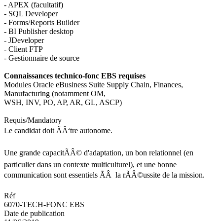
- APEX (facultatif)
- SQL Developer
- Forms/Reports Builder
- BI Publisher desktop
- JDeveloper
- Client FTP
- Gestionnaire de source
Connaissances technico-fonc EBS requises
Modules Oracle eBusiness Suite Supply Chain, Finances,
Manufacturing (notamment OM,
WSH, INV, PO, AP, AR, GL, ASCP)
Requis/Mandatory
Le candidat doit ÃÂªtre autonome.
Une grande capacitÃÂ© d'adaptation, un bon relationnel (en
particulier dans un contexte multiculturel), et une bonne
communication sont essentiels ÃÂ la rÃÂ©ussite de la mission.
Réf
6070-TECH-FONC EBS
Date de publication