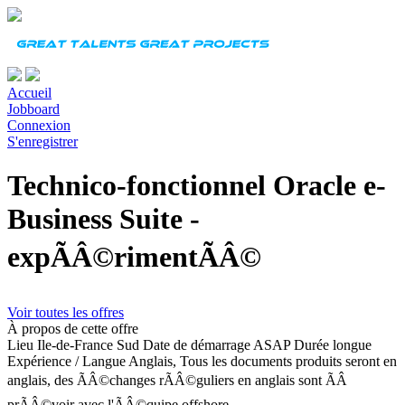
Accueil
Jobboard
Connexion
S'enregistrer
Technico-fonctionnel Oracle e-
Business Suite -
expÃÂ©rimentÃÂ©
Voir toutes les offres
À propos de cette offre
Lieu
Ile-de-France Sud
Date de démarrage
ASAP
Durée
longue
Expérience
/
Langue
Anglais, Tous les documents produits seront en
anglais, des ÃÂ©changes rÃÂ©guliers en anglais sont ÃÂ
prÃÂ©voir avec l'ÃÂ©quipe offshore.