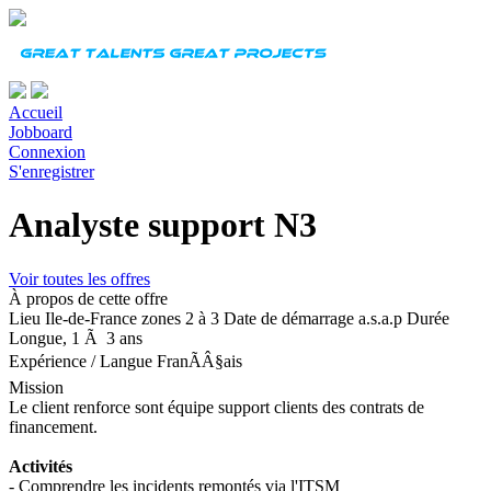
Accueil
Jobboard
Connexion
S'enregistrer
Analyste support N3
Voir toutes les offres
À propos de cette offre
Lieu
Ile-de-France zones 2 à 3
Date de démarrage
a.s.a.p
Durée
Longue, 1 Ã 3 ans
Expérience
/
Langue
FranÃÂ§ais
Mission
Le client renforce sont équipe support clients des contrats de
financement.
Activités
- Comprendre les incidents remontés via l'ITSM