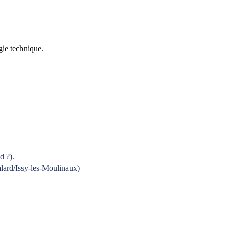
gie technique.
d ?).
Balard/Issy-les-Moulinaux)