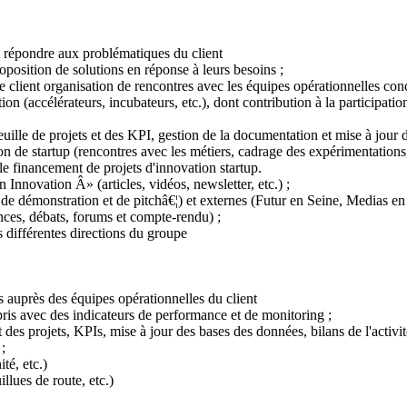
ant répondre aux problématiques du client
oposition de solutions en réponse à leurs besoins ;
 le client organisation de rencontres avec les équipes opérationnelles co
ion (accélérateurs, incubateurs, etc.), dont contribution à la participa
euille de projets et des KPI, gestion de la documentation et mise à jour 
n de startup (rencontres avec les métiers, cadrage des expérimentations,
 le financement de projets d'innovation startup.
nnovation Â» (articles, vidéos, newsletter, etc.) ;
 de démonstration et de pitchâ€¦) et externes (Futur en Seine, Medias en
nces, débats, forums et compte-rendu) ;
s différentes directions du groupe
es auprès des équipes opérationnelles du client
ris avec des indicateurs de performance et de monitoring ;
des projets, KPIs, mise à jour des bases des données, bilans de l'activité
;
té, etc.)
illues de route, etc.)