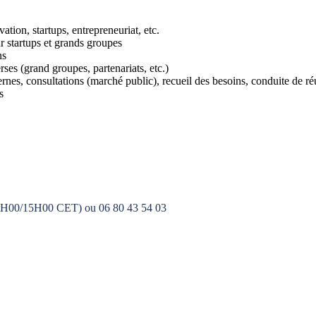
ation, startups, entrepreneuriat, etc.
r startups et grands groupes
ns
rses (grand groupes, partenariats, etc.)
ernes, consultations (marché public), recueil des besoins, conduite de ré
s
ra (9H00/15H00 CET) ou 06 80 43 54 03