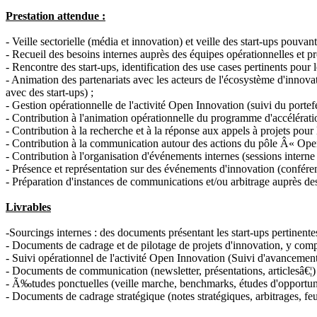
Prestation attendue :
- Veille sectorielle (média et innovation) et veille des start-ups pouv
- Recueil des besoins internes auprès des équipes opérationnelles et pr
- Rencontre des start-ups, identification des use cases pertinents pour
- Animation des partenariats avec les acteurs de l'écosystème d'innovat
avec des start-ups) ;
- Gestion opérationnelle de l'activité Open Innovation (suivi du portef
- Contribution à l'animation opérationnelle du programme d'accélératio
- Contribution à la recherche et à la réponse aux appels à projets pour
- Contribution à la communication autour des actions du pôle Â« Open I
- Contribution à l'organisation d'événements internes (sessions interne
- Présence et représentation sur des événements d'innovation (confére
- Préparation d'instances de communications et/ou arbitrage auprès de
Livrables
-Sourcings internes : des documents présentant les start-ups pertinent
- Documents de cadrage et de pilotage de projets d'innovation, y comp
- Suivi opérationnel de l'activité Open Innovation (Suivi d'avancement 
- Documents de communication (newsletter, présentations, articlesâ€¦) 
- Ã‰tudes ponctuelles (veille marche, benchmarks, études d'opportuni
- Documents de cadrage stratégique (notes stratégiques, arbitrages, feu