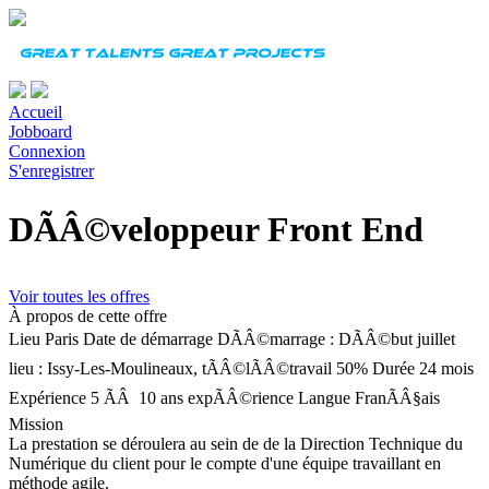
Accueil
Jobboard
Connexion
S'enregistrer
DÃÂ©veloppeur Front End
Voir toutes les offres
À propos de cette offre
Lieu
Paris
Date de démarrage
DÃÂ©marrage : DÃÂ©but juillet
lieu : Issy-Les-Moulineaux, tÃÂ©lÃÂ©travail 50%
Durée
24 mois
Expérience
5 ÃÂ 10 ans expÃÂ©rience
Langue
FranÃÂ§ais
Mission
La prestation se déroulera au sein de de la Direction Technique du
Numérique du client pour le compte d'une équipe travaillant en
méthode agile.