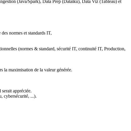
d'ingestion (Java/Spark), Data Prep (Dataiku), Data Viz (Tableau) et
 des normes et standards IT,
ctionnelles (normes & standard, sécurité IT, continuité IT, Production,
s la maximisation de la valeur générée.
serait appréciée.
 cybersécurité, ...).