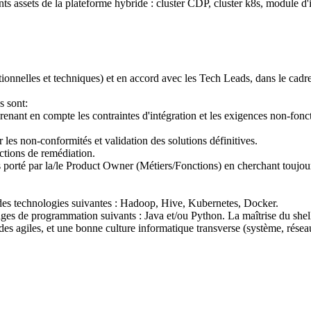
ents assets de la plateforme hybride : cluster CDP, cluster k8s, module 
nnelles et techniques) et en accord avec les Tech Leads, dans le cadre
s sont:
 prenant en compte les contraintes d'intégration et les exigences non-fon
ur les non-conformités et validation des solutions définitives.
actions de remédiation.
porté par la/le Product Owner (Métiers/Fonctions) en cherchant toujour
des technologies suivantes : Hadoop, Hive, Kubernetes, Docker.
s de programmation suivants : Java et/ou Python. La maîtrise du shell 
es agiles, et une bonne culture informatique transverse (système, réseau,