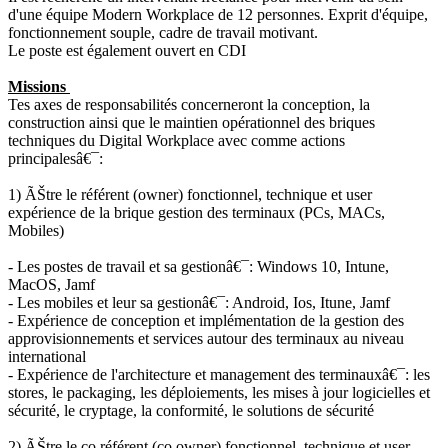
d'une équipe Modern Workplace de 12 personnes. Exprit d'équipe,
fonctionnement souple, cadre de travail motivant.
Le poste est également ouvert en CDI
Missions
Tes axes de responsabilités concerneront la conception, la
construction ainsi que le maintien opérationnel des briques
techniques du Digital Workplace avec comme actions
principalesâ€¯:
1) ÃŠtre le référent (owner) fonctionnel, technique et user
expérience de la brique gestion des terminaux (PCs, MACs,
Mobiles)
- Les postes de travail et sa gestionâ€¯: Windows 10, Intune,
MacOS, Jamf
- Les mobiles et leur sa gestionâ€¯: Android, Ios, Itune, Jamf
- Expérience de conception et implémentation de la gestion des
approvisionnements et services autour des terminaux au niveau
international
- Expérience de l'architecture et management des terminauxâ€¯: les
stores, le packaging, les déploiements, les mises à jour logicielles et
sécurité, le cryptage, la conformité, le solutions de sécurité
2) ÃŠtre le co référent (co owner) fonctionnel, technique et user