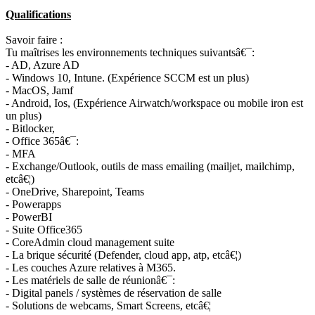
Qualifications
Savoir faire :
Tu maîtrises les environnements techniques suivantsâ€¯:
- AD, Azure AD
- Windows 10, Intune. (Expérience SCCM est un plus)
- MacOS, Jamf
- Android, Ios, (Expérience Airwatch/workspace ou mobile iron est
un plus)
- Bitlocker,
- Office 365â€¯:
- MFA
- Exchange/Outlook, outils de mass emailing (mailjet, mailchimp,
etcâ€¦)
- OneDrive, Sharepoint, Teams
- Powerapps
- PowerBI
- Suite Office365
- CoreAdmin cloud management suite
- La brique sécurité (Defender, cloud app, atp, etcâ€¦)
- Les couches Azure relatives à M365.
- Les matériels de salle de réunionâ€¯:
- Digital panels / systèmes de réservation de salle
- Solutions de webcams, Smart Screens, etcâ€¦