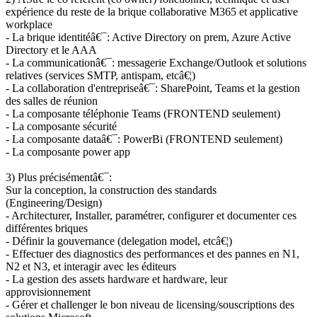
expérience du reste de la brique collaborative M365 et applicative
workplace
- La brique identitéâ€¯: Active Directory on prem, Azure Active
Directory et le AAA
- La communicationâ€¯: messagerie Exchange/Outlook et solutions
relatives (services SMTP, antispam, etcâ€¦)
- La collaboration d'entrepriseâ€¯: SharePoint, Teams et la gestion
des salles de réunion
- La composante téléphonie Teams (FRONTEND seulement)
- La composante sécurité
- La composante dataâ€¯: PowerBi (FRONTEND seulement)
- La composante power app
3) Plus précisémentâ€¯:
Sur la conception, la construction des standards
(Engineering/Design)
- Architecturer, Installer, paramétrer, configurer et documenter ces
différentes briques
- Définir la gouvernance (delegation model, etcâ€¦)
- Effectuer des diagnostics des performances et des pannes en N1,
N2 et N3, et interagir avec les éditeurs
- La gestion des assets hardware et hardware, leur
approvisionnement
- Gérer et challenger le bon niveau de licensing/souscriptions des