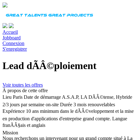
Accueil
Jobboard
Connexion
S'enregistrer
Lead dÃÂ©ploiement
Voir toutes les offres
À propos de cette offre
Lieu
Paris
Date de démarrage
A.S.A.P, LA DÃÂ©tense, Hybride
2/3 jours par semaine on-site
Durée
3 mois renouvelables
Expérience
10 ans minimum dans le dÃÂ©veloppement et la mise
en production d'applications d'entreprise grand compte.
Langue
franÃÂ§ais et anglais
Mission
Nous recherchons un intervenant pour un grand compte situé à La