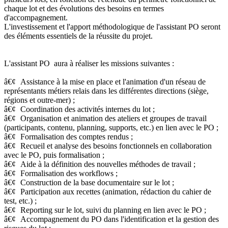
chaque lot et des évolutions des besoins en termes
d'accompagnement.
L'investissement et l'apport méthodologique de l'assistant PO seront
des éléments essentiels de la réussite du projet.
L'assistant PO aura à réaliser les missions suivantes :
â€¢
Assistance à la mise en place et l'animation d'un réseau de
représentants métiers relais dans les différentes directions (siège,
régions et outre-mer) ;
â€¢
Coordination des activités internes du lot ;
â€¢
Organisation et animation des ateliers et groupes de travail
(participants, contenu, planning, supports, etc.) en lien avec le PO ;
â€¢
Formalisation des comptes rendus ;
â€¢
Recueil et analyse des besoins fonctionnels en collaboration
avec le PO, puis formalisation ;
â€¢
Aide à la définition des nouvelles méthodes de travail ;
â€¢
Formalisation des workflows ;
â€¢
Construction de la base documentaire sur le lot ;
â€¢
Participation aux recettes (animation, rédaction du cahier de
test, etc.) ;
â€¢
Reporting sur le lot, suivi du planning en lien avec le PO ;
â€¢
Accompagnement du PO dans l'identification et la gestion des