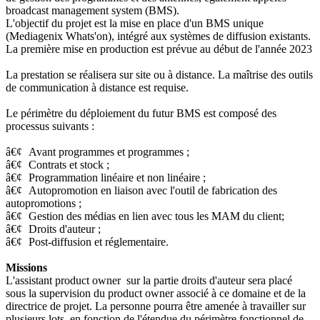
broadcast management system (BMS).
L'objectif du projet est la mise en place d'un BMS unique
(Mediagenix Whats'on), intégré aux systèmes de diffusion existants.
La première mise en production est prévue au début de l'année 2023
La prestation se réalisera sur site ou à distance. La maîtrise des outils
de communication à distance est requise.
Le périmètre du déploiement du futur BMS est composé des
processus suivants :
â€¢
Avant programmes et programmes ;
â€¢
Contrats et stock ;
â€¢
Programmation linéaire et non linéaire ;
â€¢
Autopromotion en liaison avec l'outil de fabrication des
autopromotions ;
â€¢
Gestion des médias en lien avec tous les MAM du client;
â€¢
Droits d'auteur ;
â€¢
Post-diffusion et réglementaire.
Missions
L'assistant product owner sur la partie droits d'auteur sera placé
sous la supervision du product owner associé à ce domaine et de la
directrice de projet. La personne pourra être amenée à travailler sur
plusieurs lots, en fonction de l'étendue du périmètre fonctionnel de