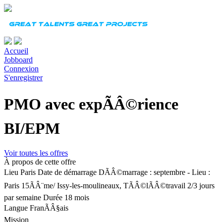
Accueil
Jobboard
Connexion
S'enregistrer
PMO avec expÃÂ©rience
BI/EPM
Voir toutes les offres
À propos de cette offre
Lieu
Paris
Date de démarrage
DÃÂ©marrage : septembre - Lieu :
Paris 15ÃÂ¨me/ Issy-les-moulineaux, TÃÂ©lÃÂ©travail 2/3 jours
par semaine
Durée
18 mois
Langue
FranÃÂ§ais
Mission