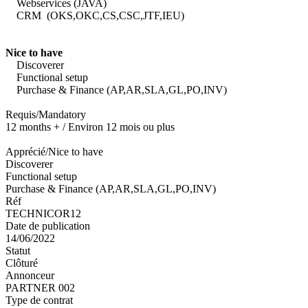
Webservices (JAVA)
CRM (OKS,OKC,CS,CSC,JTF,IEU)
Nice to have
Discoverer
Functional setup
Purchase & Finance (AP,AR,SLA,GL,PO,INV)
Requis/Mandatory
12 months + / Environ 12 mois ou plus
Apprécié/Nice to have
Discoverer
Functional setup
Purchase & Finance (AP,AR,SLA,GL,PO,INV)
Réf
TECHNICOR12
Date de publication
14/06/2022
Statut
Clôturé
Annonceur
PARTNER 002
Type de contrat