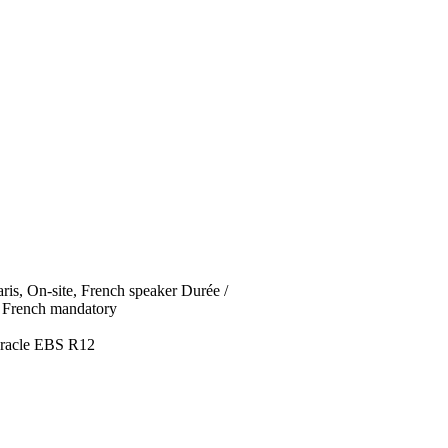
Paris, On-site, French speaker
Durée
/
 French mandatory
Oracle EBS R12