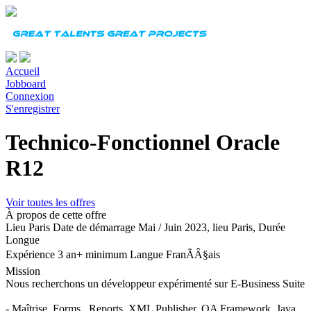
Accueil
Jobboard
Connexion
S'enregistrer
Technico-Fonctionnel Oracle
R12
Voir toutes les offres
À propos de cette offre
Lieu
Paris
Date de démarrage
Mai / Juin 2023, lieu Paris,
Durée
Longue
Expérience
3 an+ minimum
Langue
FranÃÂ§ais
Mission
Nous recherchons un
développeur expérimenté sur E-Business Suite
- Maîtrise Forms , Reports, XML Publisher, OA Framework, Java