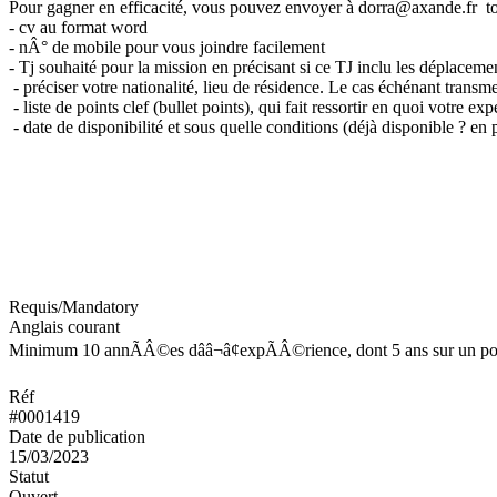
Pour gagner en efficacité, vous pouvez envoyer à dorra@axande.fr tou
- cv au format word
- nÂ° de mobile pour vous joindre facilement
- Tj souhaité pour la mission en précisant si ce TJ inclu les déplacem
- préciser votre nationalité, lieu de résidence. Le cas échénant transmet
- liste de points clef (bullet points), qui fait ressortir en quoi votre e
- date de disponibilité et sous quelle conditions (déjà disponible ? en
Requis/Mandatory
Anglais courant
Minimum 10 annÃÂ©es dââ¬â¢expÃÂ©rience, dont 5 ans sur un post
Réf
#0001419
Date de publication
15/03/2023
Statut
Ouvert