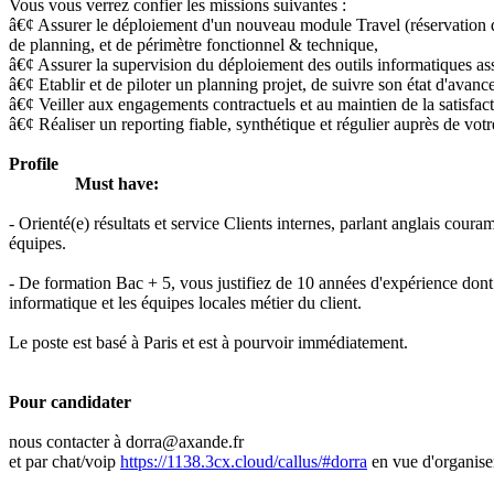
Vous vous verrez confier les missions suivantes :
â€¢ Assurer le déploiement d'un nouveau module Travel (réservation d
de planning, et de périmètre fonctionnel & technique,
â€¢ Assurer la supervision du déploiement des outils informatiques as
â€¢ Etablir et de piloter un planning projet, de suivre son état d'avance
â€¢ Veiller aux engagements contractuels et au maintien de la satisfacti
â€¢ Réaliser un reporting fiable, synthétique et régulier auprès de vot
Profile
Must have:
- Orienté(e) résultats et service Clients internes, parlant anglais cou
équipes.
- De formation Bac + 5, vous justifiez de 10 années d'expérience dont 
informatique et les équipes locales métier du client.
Le poste est basé à Paris et est à pourvoir immédiatement.
Pour candidater
nous contacter à dorra@axande.fr
et par chat/voip
https://1138.3cx.cloud/callus/#dorra
en vue d'organise