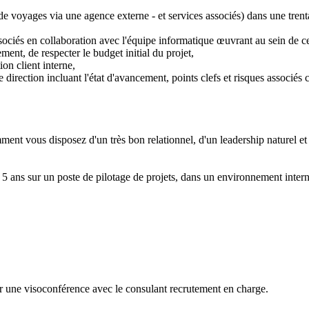
e voyages via une agence externe - et services associés) dans une tren
sociés en collaboration avec l'équipe informatique œuvrant au sein de ce
ment, de respecter le budget initial du projet,
on client interne,
re direction incluant l'état d'avancement, points clefs et risques associ
ramment vous disposez d'un très bon relationnel, d'un leadership naturel 
5 ans sur un poste de pilotage de projets, dans un environnement internat
r une visoconférence avec le consulant recrutement en charge.