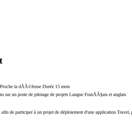
t
/Proche la dÃÂ©fense
Durée
15 mois
sur un poste de pilotage de projets
Langue
FranÃÂ§ais et anglais
fin de participer à un projet de déploiement d'une application Travel, p