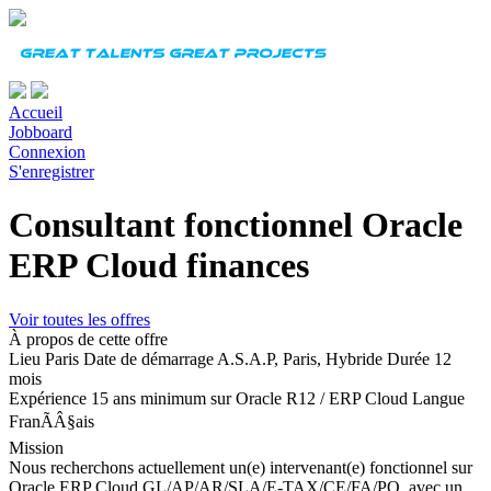
Accueil
Jobboard
Connexion
S'enregistrer
Consultant fonctionnel Oracle
ERP Cloud finances
Voir toutes les offres
À propos de cette offre
Lieu
Paris
Date de démarrage
A.S.A.P, Paris, Hybride
Durée
12
mois
Expérience
15 ans minimum sur Oracle R12 / ERP Cloud
Langue
FranÃÂ§ais
Mission
Nous recherchons actuellement un(e) intervenant(e) fonctionnel sur
Oracle ERP Cloud GL/AP/AR/SLA/E-TAX/CE/FA/PO avec un