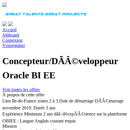
Accueil
Jobboard
Connexion
S'enregistrer
Concepteur/DÃÂ©veloppeur
Oracle BI EE
Voir toutes les offres
À propos de cette offre
Lieu
Ile-de-France zones 2 à 3
Date de démarrage
DÃÂ©marrage
novembre 2019.
Durée
3 ans
Expérience
Minimum 2 ans dââ¬â¢expÃÂ©rience sur la plateforme
OBIEE :
Langue
Anglais courant requis
Mission