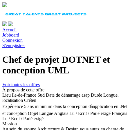
Accueil
Jobboard
Connexion
S'enregistrer
Chef de projet DOTNET et
conception UML
Voir toutes les offres
À propos de cette offre
Lieu
Ile-de-France Sud
Date de démarrage
asap
Durée
Longue,
localisation Créteil
Expérience
5 ans minimum dans la conception dâapplication en .Net
et conception Objet
Langue
Anglais Lu / Ecrit / Parlé exigé Français
Lu / Ecrit / Parlé exigé
Mission
Au sein du groupe Architecture & Design vous aurez en charge de