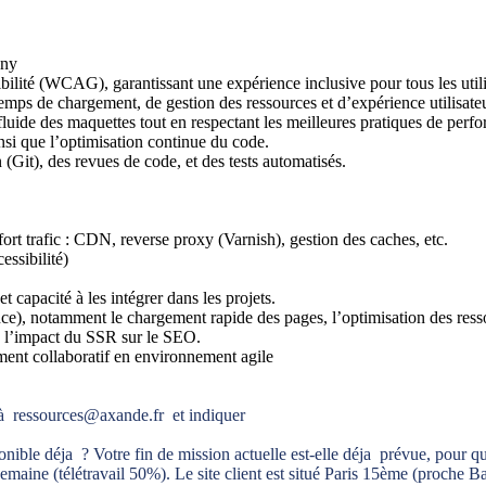
ony
sibilité (WCAG), garantissant une expérience inclusive pour tous les utili
mps de chargement, de gestion des ressources et d’expérience utilisateu
uide des maquettes tout en respectant les meilleures pratiques de perfor
insi que l’optimisation continue du code.
n (Git), des revues de code, et des tests automatisés.
rt trafic : CDN, reverse proxy (Varnish), gestion des caches, etc.
essibilité)
capacité à les intégrer dans les projets.
, notamment le chargement rapide des pages, l’optimisation des ressou
 l’impact du SSR sur le SEO.
ement collaboratif en environnement agile
 ressources@axande.fr et indiquer
nible déja ? Votre fin de mission actuelle est-elle déja prévue, pour q
 semaine (télétravail 50%). Le site client est situé Paris 15ème (proche