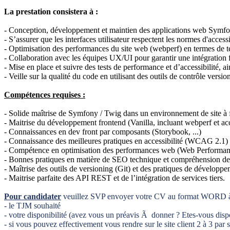
La prestation consistera à :
- Conception, développement et maintien des applications web Symf
- S’assurer que les interfaces utilisateur respectent les normes d'acces
- Optimisation des performances du site web (webperf) en termes de te
- Collaboration avec les équipes UX/UI pour garantir une intégration fl
- Mise en place et suivre des tests de performance et d’accessibilité, a
- Veille sur la qualité du code en utilisant des outils de contrôle versio
Compétences requises :
- Solide maîtrise de Symfony / Twig dans un environnement de site à fo
- Maitrise du développement frontend (Vanilla, incluant webperf et acc
- Connaissances en dev front par composants (Storybook, ...)
- Connaissance des meilleures pratiques en accessibilité (WCAG 2.1) et 
- Compétence en optimisation des performances web (Web Performance)
- Bonnes pratiques en matière de SEO technique et compréhension de
- Maîtrise des outils de versioning (Git) et des pratiques de développ
- Maitrise parfaite des API REST et de l’intégration de services tiers.
Pour candidater
veuillez SVP envoyer votre CV au format WORD à
- le TJM souhaité
- votre disponibilité (avez vous un préavis Ã donner ? Etes-vous dispo
- si vous pouvez effectivement vous rendre sur le site client 2 à 3 par