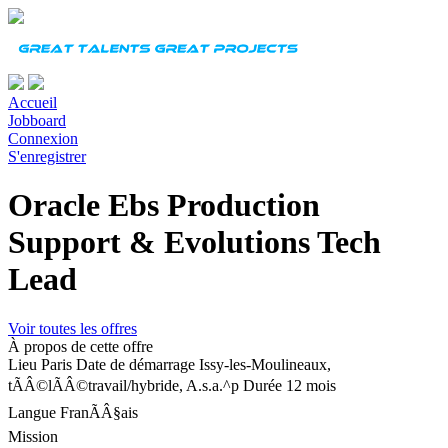
Accueil
Jobboard
Connexion
S'enregistrer
Oracle Ebs Production
Support & Evolutions Tech
Lead
Voir toutes les offres
À propos de cette offre
Lieu
Paris
Date de démarrage
Issy-les-Moulineaux,
tÃÂ©lÃÂ©travail/hybride, A.s.a.^p
Durée
12 mois
Langue
FranÃÂ§ais
Mission