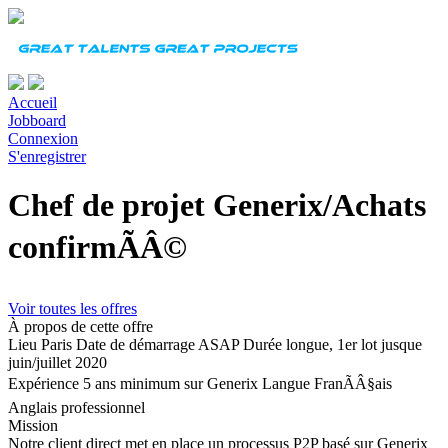
Accueil
Jobboard
Connexion
S'enregistrer
Chef de projet Generix/Achats
confirmÃÂ©
Voir toutes les offres
À propos de cette offre
Lieu
Paris
Date de démarrage
ASAP
Durée
longue, 1er lot jusque
juin/juillet 2020
Expérience
5 ans minimum sur Generix
Langue
FranÃÂ§ais
Anglais professionnel
Mission
Notre client direct met en place un processus P2P basé sur Generix