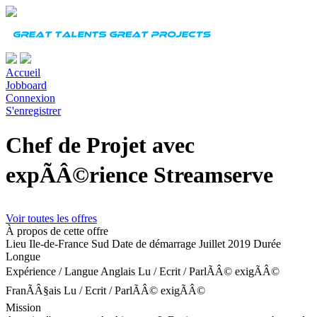
Accueil
Jobboard
Connexion
S'enregistrer
Chef de Projet avec
expÃÂ©rience Streamserve
Voir toutes les offres
À propos de cette offre
Lieu
Ile-de-France Sud
Date de démarrage
Juillet 2019
Durée
Longue
Expérience
/
Langue
Anglais Lu / Ecrit / ParlÃÂ© exigÃÂ©
FranÃÂ§ais Lu / Ecrit / ParlÃÂ© exigÃÂ©
Mission