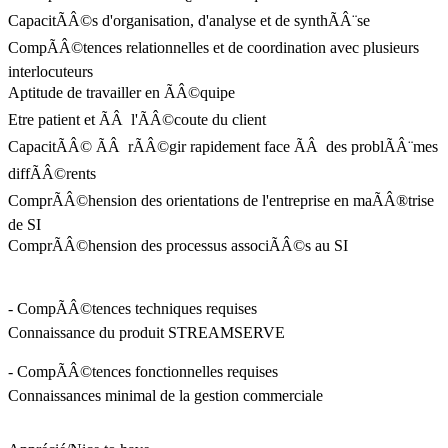
CapacitÃÂ©s d'organisation, d'analyse et de synthÃÂ¨se
CompÃÂ©tences relationnelles et de coordination avec plusieurs
interlocuteurs
Aptitude de travailler en ÃÂ©quipe
Etre patient et ÃÂ l'ÃÂ©coute du client
CapacitÃÂ© ÃÂ rÃÂ©gir rapidement face ÃÂ des problÃÂ¨mes
diffÃÂ©rents
ComprÃÂ©hension des orientations de l'entreprise en maÃÂ®trise
de SI
ComprÃÂ©hension des processus associÃÂ©s au SI
- CompÃÂ©tences techniques requises
Connaissance du produit STREAMSERVE
- CompÃÂ©tences fonctionnelles requises
Connaissances minimal de la gestion commerciale