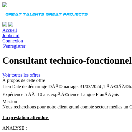
Accueil
Jobboard
Connexion
S'enregistrer
Consultant technico-fonctionnel
Voir toutes les offres
À propos de cette offre
Lieu
Date de démarrage
DÃÂ©marrage: 31/03/2024 ,TÃÂ©lÃÂ©travai
Expérience
5 ÃÂ 10 ans expÃÂ©rience
Langue
FranÃÂ§ais
Mission
Nous recherchons pour notre client grand compte secteur médias un C
La prestation attendue
ANALYSE :