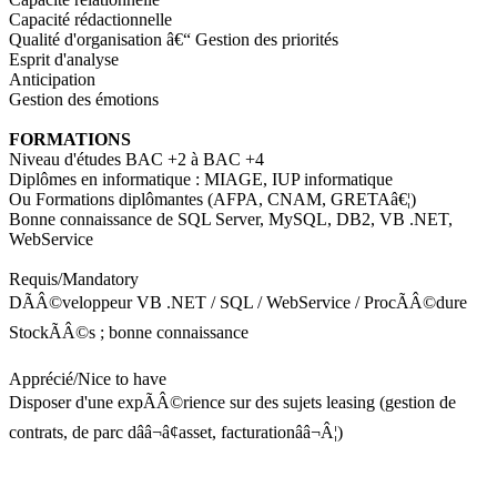
Capacité rédactionnelle
Qualité d'organisation â€“ Gestion des priorités
Esprit d'analyse
Anticipation
Gestion des émotions
FORMATIONS
Niveau d'études BAC +2 à BAC +4
Diplômes en informatique : MIAGE, IUP informatique
Ou Formations diplômantes (AFPA, CNAM, GRETAâ€¦)
Bonne connaissance de SQL Server, MySQL, DB2, VB .NET,
WebService
Requis/Mandatory
DÃÂ©veloppeur VB .NET / SQL / WebService / ProcÃÂ©dure
StockÃÂ©s ; bonne connaissance
Apprécié/Nice to have
Disposer d'une expÃÂ©rience sur des sujets leasing (gestion de
contrats, de parc dââ¬â¢asset, facturationââ¬Â¦)