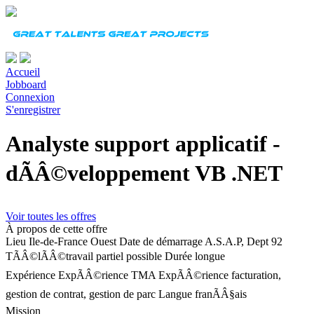
Accueil
Jobboard
Connexion
S'enregistrer
Analyste support applicatif -
dÃÂ©veloppement VB .NET
Voir toutes les offres
À propos de cette offre
Lieu
Ile-de-France Ouest
Date de démarrage
A.S.A.P, Dept 92
TÃÂ©lÃÂ©travail partiel possible
Durée
longue
Expérience
ExpÃÂ©rience TMA ExpÃÂ©rience facturation,
gestion de contrat, gestion de parc
Langue
franÃÂ§ais
Mission