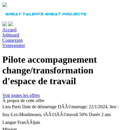
Accueil
Jobboard
Connexion
S'enregistrer
Pilote accompagnement
change/transformation
d'espace de travail
Voir toutes les offres
À propos de cette offre
Lieu
Paris
Date de démarrage
DÃÂ©marrage: 22/1/2024, lieu :
Issy-Les-Moulineaux, tÃÂ©lÃÂ©travail 50%
Durée
2 ans
Langue
FranÃÂ§ais
Mission