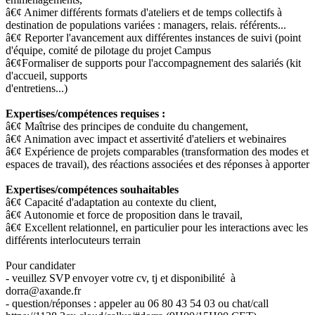
â€¢ Animer différents formats d'ateliers et de temps collectifs à
destination de populations variées : managers, relais. référents...
â€¢ Reporter l'avancement aux différentes instances de suivi (point
d'équipe, comité de pilotage du projet Campus
â€¢Formaliser de supports pour l'accompagnement des salariés (kit
d'accueil, supports
d'entretiens...)
Expertises/compétences requises :
â€¢ Maîtrise des principes de conduite du changement,
â€¢ Animation avec impact et assertivité d'ateliers et webinaires
â€¢ Expérience de projets comparables (transformation des modes et
espaces de travail), des réactions associées et des réponses à apporter
Expertises/compétences souhaitables
â€¢ Capacité d'adaptation au contexte du client,
â€¢ Autonomie et force de proposition dans le travail,
â€¢ Excellent relationnel, en particulier pour les interactions avec les
différents interlocuteurs terrain
Pour candidater
- veuillez SVP envoyer votre cv, tj et disponibilité à
dorra@axande.fr
- question/réponses : appeler au 06 80 43 54 03 ou chat/call