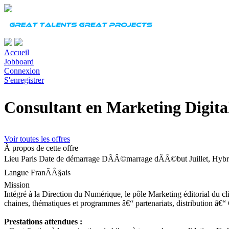
Accueil
Jobboard
Connexion
S'enregistrer
Consultant en Marketing Digita
Voir toutes les offres
À propos de cette offre
Lieu
Paris
Date de démarrage
DÃÂ©marrage dÃÂ©but Juillet, Hybri
Langue
FranÃÂ§ais
Mission
Intégré à la Direction du Numérique, le pôle Marketing éditorial du cl
chaines, thématiques et programmes â€“ partenariats, distribution â€“ C
Prestations attendues :