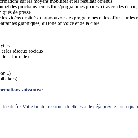
formations sur les moyens mobilisés et les résultats obtenus
ionnel des prochains temps forts/programmes phares à travers des échang
niqués de presse
ur les vidéos destinés à promouvoir des programmes et les offres sur les 
ontraintes graphiques, du tone of Voice et de la cible
ytics.
t les réseaux sociaux
s de la formule)
on...)
ialbakers)
ormations suivantes :
ible déjà ? Votre fin de mission actuelle est-elle déjà prévue, pour quan