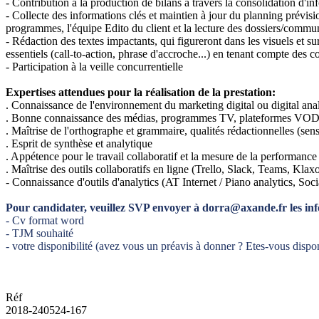
- Contribution à la production de bilans à travers la consolidation d'in
- Collecte des informations clés et maintien à jour du planning prévis
programmes, l'équipe Edito du client et la lecture des dossiers/commu
- Rédaction des textes impactants, qui figureront dans les visuels et s
essentiels (call-to-action, phrase d'accroche...) en tenant compte des c
- Participation à la veille concurrentielle
Expertises attendues pour la réalisation de la prestation:
. Connaissance de l'environnement du marketing digital ou digital anal
. Bonne connaissance des médias, programmes TV, plateformes VOD e
. Maîtrise de l'orthographe et grammaire, qualités rédactionnelles (sen
. Esprit de synthèse et analytique
. Appétence pour le travail collaboratif et la mesure de la performance
. Maîtrise des outils collaboratifs en ligne (Trello, Slack, Teams, Klaxo
- Connaissance d'outils d'analytics (AT Internet / Piano analytics, Soc
Pour candidater, veuillez SVP envoyer à dorra@axande.fr les inf
- Cv format word
- TJM souhaité
- votre disponibilité (avez vous un préavis à donner ? Etes-vous dispon
Réf
2018-240524-167