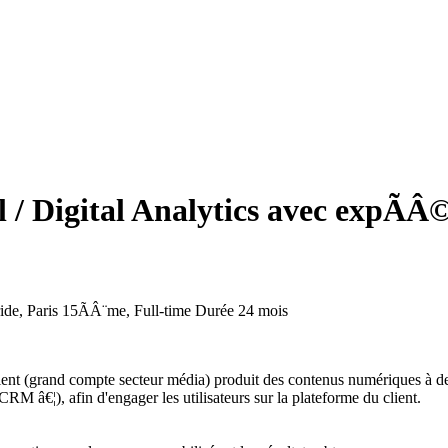
l / Digital Analytics avec expÃ
de, Paris 15ÃÂ¨me, Full-time
Durée
24 mois
ient (grand compte secteur média) produit des contenus numériques à des
RM â€¦), afin d'engager les utilisateurs sur la plateforme du client.