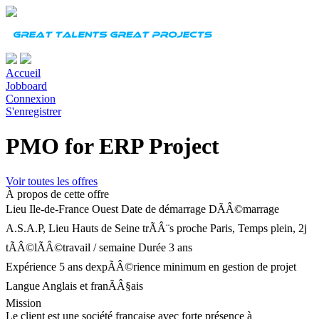
Accueil
Jobboard
Connexion
S'enregistrer
PMO for ERP Project
Voir toutes les offres
À propos de cette offre
Lieu
Ile-de-France Ouest
Date de démarrage
DÃÂ©marrage
A.S.A.P, Lieu Hauts de Seine trÃÂ¨s proche Paris, Temps plein, 2j
tÃÂ©lÃÂ©travail / semaine
Durée
3 ans
Expérience
5 ans dexpÃÂ©rience minimum en gestion de projet
Langue
Anglais et franÃÂ§ais
Mission
Le client est une société française avec forte présence à