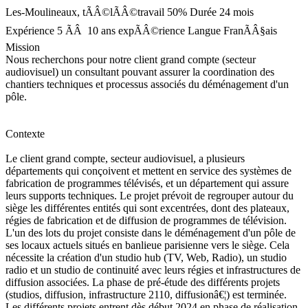
Les-Moulineaux, tÃÂ©lÃÂ©travail 50%
Durée
24 mois
Expérience
5 ÃÂ 10 ans expÃÂ©rience
Langue
FranÃÂ§ais
Mission
Nous recherchons pour notre client grand compte (secteur
audiovisuel) un consultant pouvant assurer la coordination des
chantiers techniques et processus associés du déménagement d'un
pôle.
Contexte
Le client grand compte, secteur audiovisuel, a plusieurs
départements qui conçoivent et mettent en service des systèmes de
fabrication de programmes télévisés, et un département qui assure
leurs supports techniques. Le projet prévoit de regrouper autour du
siège les différentes entités qui sont excentrées, dont des plateaux,
régies de fabrication et de diffusion de programmes de télévision.
L'un des lots du projet consiste dans le déménagement d'un pôle de
ses locaux actuels situés en banlieue parisienne vers le siège. Cela
nécessite la création d'un studio hub (TV, Web, Radio), un studio
radio et un studio de continuité avec leurs régies et infrastructures de
diffusion associées. La phase de pré-étude des différents projets
(studios, diffusion, infrastructure 2110, diffusionâ€¦) est terminée.
Les différents projets entrent dès début 2024 en phase de réalisation.