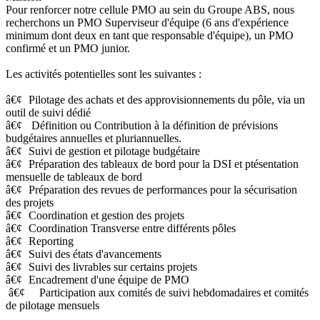
Pour renforcer notre cellule PMO au sein du Groupe ABS, nous
recherchons un PMO Superviseur d'équipe (6 ans d'expérience
minimum dont deux en tant que responsable d'équipe), un PMO
confirmé et un PMO junior.
Les activités potentielles sont les suivantes :
â€¢
Pilotage des achats et des approvisionnements du pôle, via un
outil de suivi dédié
â€¢
Définition ou Contribution à la définition de prévisions
budgétaires annuelles et pluriannuelles.
â€¢
Suivi de gestion et pilotage budgétaire
â€¢
Préparation des tableaux de bord pour la DSI et ptésentation
mensuelle de tableaux de bord
â€¢
Préparation des revues de performances pour la sécurisation
des projets
â€¢
Coordination et gestion des projets
â€¢
Coordination Transverse entre différents pôles
â€¢
Reporting
â€¢
Suivi des états d'avancements
â€¢
Suivi des livrables sur certains projets
â€¢
Encadrement d'une équipe de PMO
â€¢ Participation aux comités de suivi hebdomadaires et comités
de pilotage mensuels