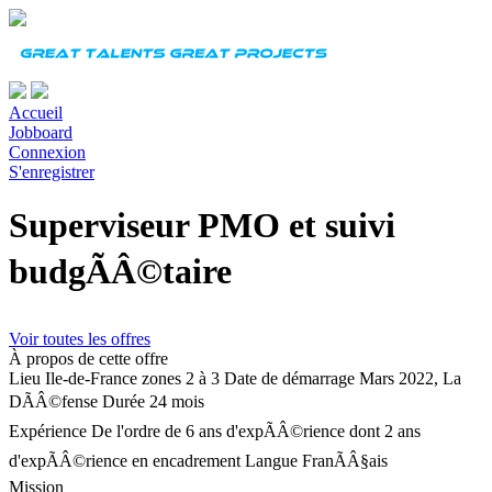
Accueil
Jobboard
Connexion
S'enregistrer
Superviseur PMO et suivi
budgÃÂ©taire
Voir toutes les offres
À propos de cette offre
Lieu
Ile-de-France zones 2 à 3
Date de démarrage
Mars 2022, La
DÃÂ©fense
Durée
24 mois
Expérience
De l'ordre de 6 ans d'expÃÂ©rience dont 2 ans
d'expÃÂ©rience en encadrement
Langue
FranÃÂ§ais
Mission