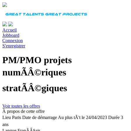
Accueil
Jobboard
Connexion
S'enregistrer
PM/PMO projets
numÃÂ©riques
stratÃÂ©giques
Voir toutes les offres
À propos de cette offre
Lieu
Paris
Date de démarrage
Au plus tÃ't le 24/04/2023
Durée
3
ans
Langue
FranÃÂ§ais