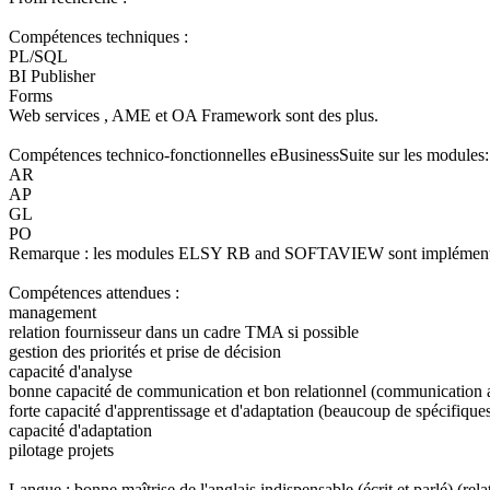
Compétences techniques :
PL/SQL
BI Publisher
Forms
Web services , AME et OA Framework sont des plus.
Compétences technico-fonctionnelles eBusinessSuite sur les modules:
AR
AP
GL
PO
Remarque : les modules ELSY RB and SOFTAVIEW sont implémentés dans
Compétences attendues :
management
relation fournisseur dans un cadre TMA si possible
gestion des priorités et prise de décision
capacité d'analyse
bonne capacité de communication et bon relationnel (communication av
forte capacité d'apprentissage et d'adaptation (beaucoup de spécifiques
capacité d'adaptation
pilotage projets
Langue : bonne maîtrise de l'anglais indispensable (écrit et parlé) 