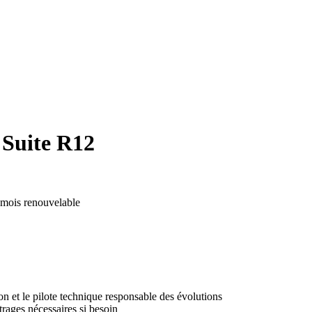
 Suite R12
 mois renouvelable
on et le pilote technique responsable des évolutions
trages nécessaires si besoin