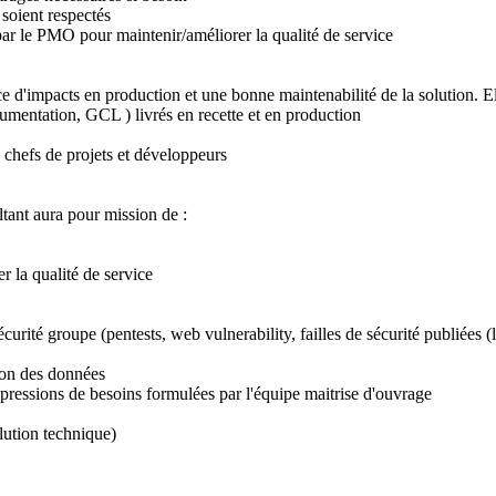
 soient respectés
s par le PMO pour maintenir/améliorer la qualité de service
ce d'impacts en production et une bonne maintenabilité de la solution. El
cumentation, GCL ) livrés en recette et en production
 chefs de projets et développeurs
tant aura pour mission de :
r la qualité de service
écurité groupe (pentests, web vulnerability, failles de sécurité publiées (
ion des données
xpressions de besoins formulées par l'équipe maitrise d'ouvrage
olution technique)