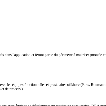
 l'application et feront partie du périmètre à maitriser (montée en
ec les équipes fonctionnelles et prestataires offshore (Paris, Roumani
 et de process )
(relations avec équipes de développement mexicaine et roumaine, DBA mex