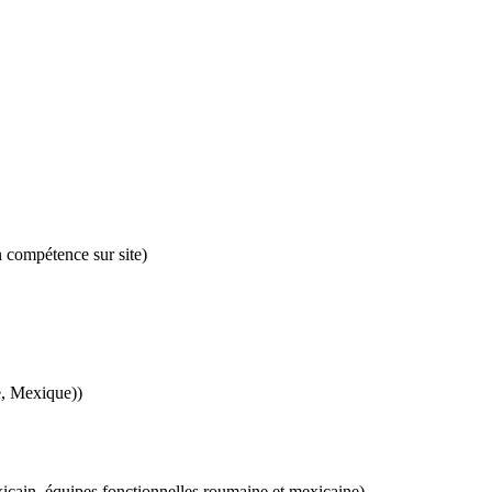
 compétence sur site)
e, Mexique))
icain, équipes fonctionnelles roumaine et mexicaine)