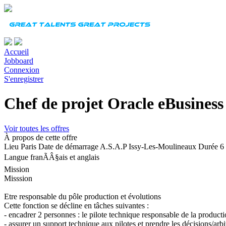
Accueil
Jobboard
Connexion
S'enregistrer
Chef de projet Oracle eBusiness
Voir toutes les offres
À propos de cette offre
Lieu
Paris
Date de démarrage
A.S.A.P Issy-Les-Moulineaux
Durée
6
Langue
franÃÂ§ais et anglais
Mission
Misssion
Etre responsable du pôle production et évolutions
Cette fonction se décline en tâches suivantes :
- encadrer 2 personnes : le pilote technique responsable de la producti
- assurer un support technique aux pilotes et prendre les décisions/arbi