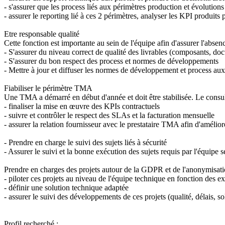
- s'assurer que les process liés aux périmètres production et évolutions
- assurer le reporting lié à ces 2 périmètres, analyser les KPI produit
Etre responsable qualité
Cette fonction est importante au sein de l'équipe afin d'assurer l'absen
- S'assurer du niveau correct de qualité des livrables (composants, do
- S'assurer du bon respect des process et normes de développements
- Mettre à jour et diffuser les normes de développement et process aux
Fiabiliser le périmètre TMA
Une TMA a démarré en début d'année et doit être stabilisée. Le consul
- finaliser la mise en œuvre des KPIs contractuels
- suivre et contrôler le respect des SLAs et la facturation mensuelle
- assurer la relation fournisseur avec le prestataire TMA afin d'améliore
- Prendre en charge le suivi des sujets liés à sécurité
- Assurer le suivi et la bonne exécution des sujets requis par l'équipe s
Prendre en charges des projets autour de la GDPR et de l'anonymisat
- piloter ces projets au niveau de l'équipe technique en fonction des e
- définir une solution technique adaptée
- assurer le suivi des développements de ces projets (qualité, délais, s
Profil recherché :