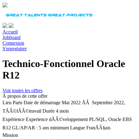
Accueil
Jobboard
Connexion
S'enregistrer
Technico-Fonctionnel Oracle
R12
Voir toutes les offres
À propos de cette offre
Lieu
Paris
Date de démarrage
Mai 2022 ÃÂ Septembre 2022,
TÃÂ©lÃÂ©travail
Durée
4 mois
Expérience
Experience dÃÂ©veloppement PL/SQL, Oracle EBS
R12 GL/AP/AR : 5 ans minimum
Langue
FranÃÂ§ais
Mission